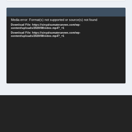
Video
Media error: Format(s) not supported or source(s) not found
Download File: https://sinyalsumateranews.com/wp-
Player
content/uploads/2020/08/video.mp4?_=1
Download File: https://sinyalsumateranews.com/wp-
content/uploads/2020/08/video.mp4?_=1