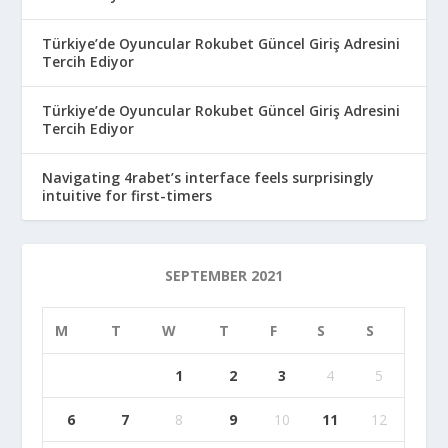
Türkiye’de Oyuncular Rokubet Güncel Giriş Adresini
Tercih Ediyor
Türkiye’de Oyuncular Rokubet Güncel Giriş Adresini
Tercih Ediyor
Navigating 4rabet’s interface feels surprisingly
intuitive for first-timers
SEPTEMBER 2021
M
T
W
T
F
S
S
1
2
3
4
5
6
7
8
9
10
11
12