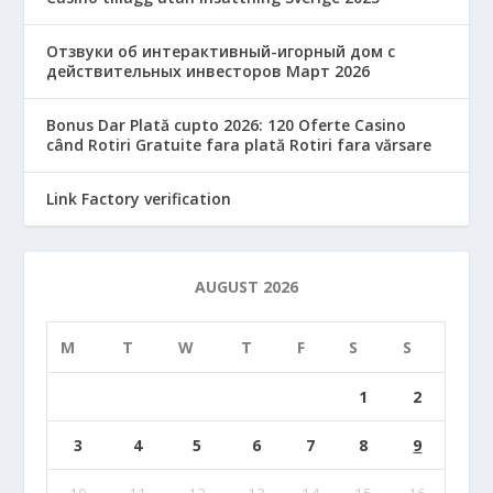
Отзвуки об интерактивный-игорный дом с
действительных инвесторов Март 2026
Bonus Dar Plată cupto 2026: 120 Oferte Casino
când Rotiri Gratuite fara plată Rotiri fara vărsare
Link Factory verification
AUGUST 2026
M
T
W
T
F
S
S
1
2
3
4
5
6
7
8
9