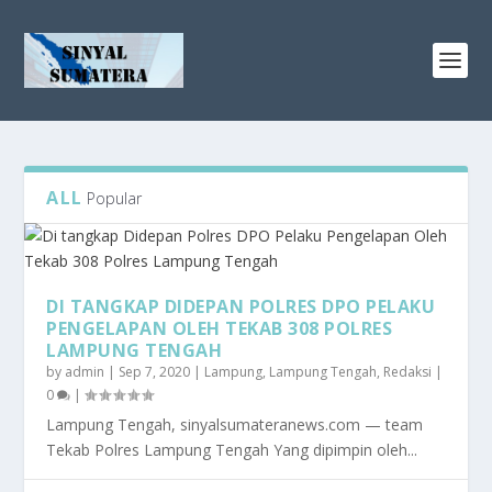
ALL
Popular
DI TANGKAP DIDEPAN POLRES DPO PELAKU
PENGELAPAN OLEH TEKAB 308 POLRES
LAMPUNG TENGAH
by
admin
|
Sep 7, 2020
|
Lampung
,
Lampung Tengah
,
Redaksi
|
0
|
Lampung Tengah, sinyalsumateranews.com — team
Tekab Polres Lampung Tengah Yang dipimpin oleh...