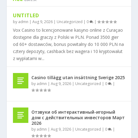
UNTITLED
by
admn
|
Aug 9, 2026
|
Uncategorized
|
0
|
Vox Casino to licencjonowane kasyno online z Curaçao
dostępne dla graczy z Polski w PLN. Ponad 3500 gier
od 60+ dostawców, bonus powitalny do 10 000 PLN na
cztery depozyty, cashback bez wagera i 10 kryptowalut
z wypłatami w...
Casino tillägg utan insättning Sverige 2025
by
admn
|
Aug 9, 2026
|
Uncategorized
|
0
|
Отзвуки об интерактивный-игорный
дом с действительных инвесторов Март
2026
by
admn
|
Aug 9, 2026
|
Uncategorized
|
0
|