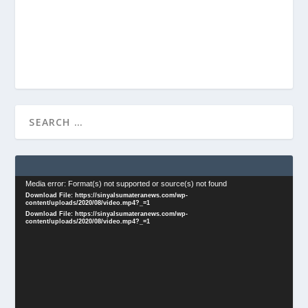
Video
Media error: Format(s) not supported or source(s) not found
Download File: https://sinyalsumateranews.com/wp-
Player
content/uploads/2020/08/video.mp4?_=1
Download File: https://sinyalsumateranews.com/wp-
content/uploads/2020/08/video.mp4?_=1