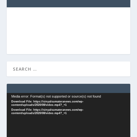
Video
Media error: Format(s) not supported or source(s) not found
Download File: https://sinyalsumateranews.com/wp-
Player
content/uploads/2020/08/video.mp4?_=1
Download File: https://sinyalsumateranews.com/wp-
content/uploads/2020/08/video.mp4?_=1