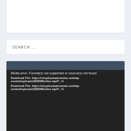
Video
Media error: Format(s) not supported or source(s) not found
Download File: https://sinyalsumateranews.com/wp-
Player
content/uploads/2020/08/video.mp4?_=1
Download File: https://sinyalsumateranews.com/wp-
content/uploads/2020/08/video.mp4?_=1