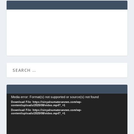
Video
Media error: Format(s) not supported or source(s) not found
Download File: https://sinyalsumateranews.com/wp-
Player
content/uploads/2020/08/video.mp4?_=1
Download File: https://sinyalsumateranews.com/wp-
content/uploads/2020/08/video.mp4?_=1