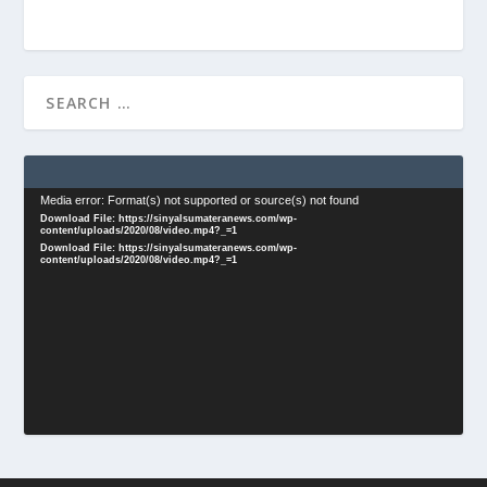
Video
Media error: Format(s) not supported or source(s) not found
Download File: https://sinyalsumateranews.com/wp-
Player
content/uploads/2020/08/video.mp4?_=1
Download File: https://sinyalsumateranews.com/wp-
content/uploads/2020/08/video.mp4?_=1