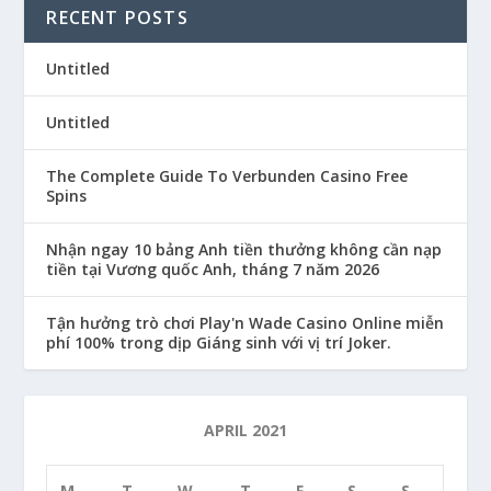
RECENT POSTS
Untitled
Untitled
The Complete Guide To Verbunden Casino Free
Spins
Nhận ngay 10 bảng Anh tiền thưởng không cần nạp
tiền tại Vương quốc Anh, tháng 7 năm 2026
Tận hưởng trò chơi Play'n Wade Casino Online miễn
phí 100% trong dịp Giáng sinh với vị trí Joker.
APRIL 2021
M
T
W
T
F
S
S