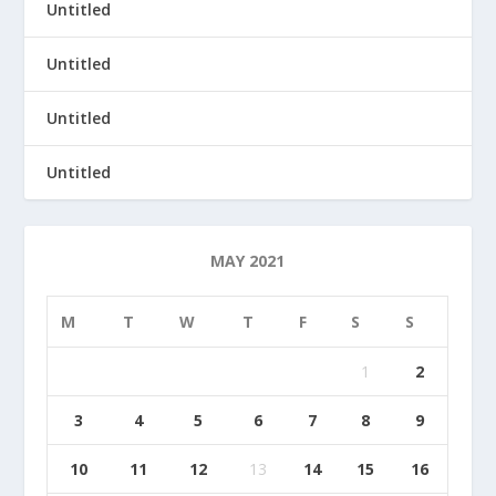
Untitled
Untitled
Untitled
Untitled
MAY 2021
M
T
W
T
F
S
S
1
2
3
4
5
6
7
8
9
10
11
12
13
14
15
16