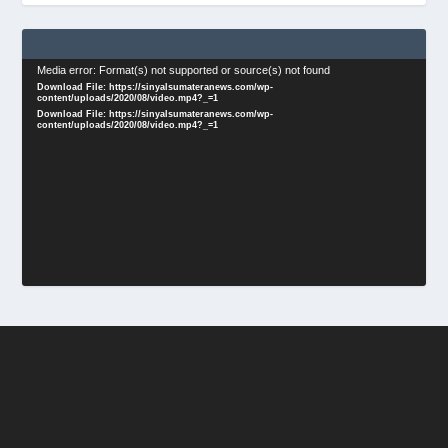
Video
Media error: Format(s) not supported or source(s) not found
Download File: https://sinyalsumateranews.com/wp-
Player
content/uploads/2020/08/video.mp4?_=1
Download File: https://sinyalsumateranews.com/wp-
content/uploads/2020/08/video.mp4?_=1