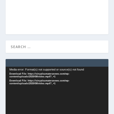
Video
Media error: Format(s) not supported or source(s) not found
Download File: https://sinyalsumateranews.com/wp-
Player
content/uploads/2020/08/video.mp4?_=1
Download File: https://sinyalsumateranews.com/wp-
content/uploads/2020/08/video.mp4?_=1