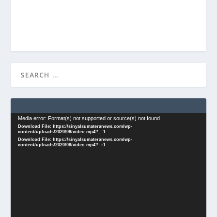
Video
Media error: Format(s) not supported or source(s) not found
Download File: https://sinyalsumateranews.com/wp-
Player
content/uploads/2020/08/video.mp4?_=1
Download File: https://sinyalsumateranews.com/wp-
content/uploads/2020/08/video.mp4?_=1