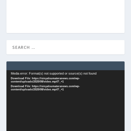
Video
Media error: Format(s) not supported or source(s) not found
Download File: https://sinyalsumateranews.com/wp-
Player
content/uploads/2020/08/video.mp4?_=1
Download File: https://sinyalsumateranews.com/wp-
content/uploads/2020/08/video.mp4?_=1