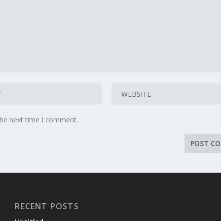
the next time I comment.
RECENT POSTS