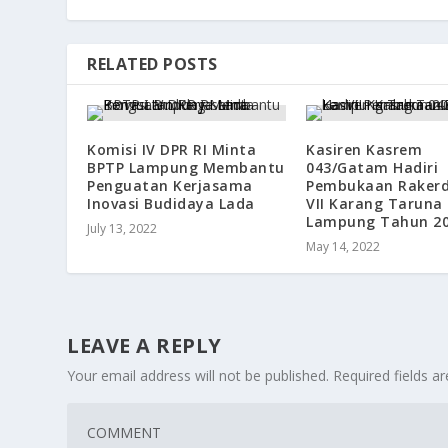
RELATED POSTS
Komisi IV DPR RI Minta
Kasiren Kasrem
BPTP Lampung Membantu
043/Gatam Hadiri
Penguatan Kerjasama
Pembukaan Rakerd
Inovasi Budidaya Lada
VII Karang Taruna 
Lampung Tahun 2
July 13, 2022
May 14, 2022
LEAVE A REPLY
Your email address will not be published.
Required fields 