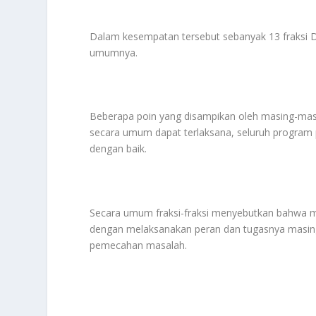
Dalam kesempatan tersebut sebanyak 13 fraksi
umumnya.
Beberapa poin yang disampikan oleh masing-masin
secara umum dapat terlaksana, seluruh program p
dengan baik.
Secara umum fraksi-fraksi menyebutkan bahwa 
dengan melaksanakan peran dan tugasnya masin
pemecahan masalah.