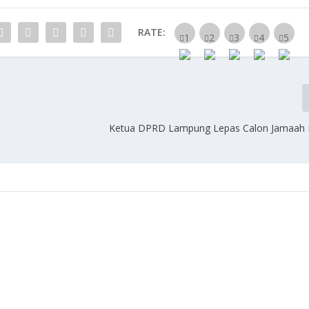
RATE:
Ketua DPRD Lampung Lepas Calon Jamaah H