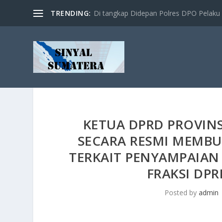
TRENDING:
Di tangkap Didepan Polres DPO Pelaku 
KETUA DPRD PROVIN
SECARA RESMI MEMBU
TERKAIT PENYAMPAIAN
FRAKSI DP
Posted by
admin