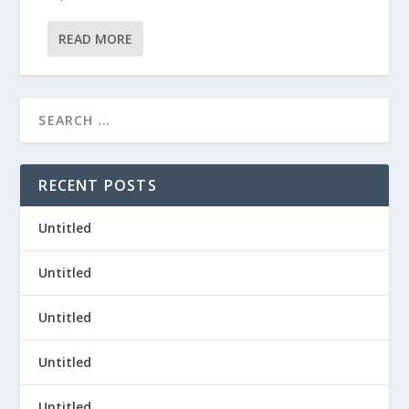
READ MORE
RECENT POSTS
Untitled
Untitled
Untitled
Untitled
Untitled