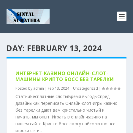
DAY:
FEBRUARY 13, 2024
ИНТЕРНЕТ-КАЗИНО ОНЛАЙН-СЛОТ-
МАШИНЫ КРИПТО БОСС БЕЗ ТАРЕЛКИ
Posted by
admin
|
Feb 13, 2024
|
Uncategorized
|
СтатьиБесплатные слотыВремя выгодыСпред-
дизайныКак переписать Онлайн-слот-игры казино
без тарелки дают вам кристально чистый и
начать, мы опыт. Играть в онлайн-казино на
нашем сайте Крипто босс смогут абсолютно все
игроки сети...