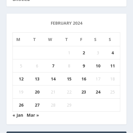
FEBRUARY 2024
M
T
W
T
F
S
S
1
2
3
4
5
6
7
8
9
10
11
12
13
14
15
16
17
18
19
20
21
22
23
24
25
26
27
28
29
« Jan
Mar »