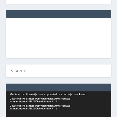
Video
Media error: Format(s) not supported or source(s) not found
Download File: https://sinyalsumateranews.com/wp-
Player
content/uploads/2020/08/video.mp4?_=1
Download File: https://sinyalsumateranews.com/wp-
content/uploads/2020/08/video.mp4?_=1