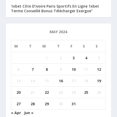
1xbet Côte D’ivoire Paris Sportifs En Ligne 1xbet
Terme Conseillé Bonus Télécharger Exergue”
MAY 2024
M
T
W
T
F
S
S
1
2
3
4
5
6
7
8
9
10
11
12
13
14
15
16
17
18
19
20
21
22
23
24
25
26
27
28
29
30
31
« Apr
Jun »