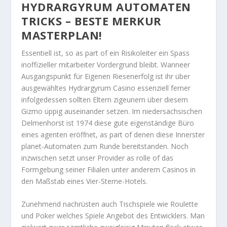
HYDRARGYRUM AUTOMATEN
TRICKS – BESTE MERKUR
MASTERPLAN!
Essentiell ist, so as part of ein Risikoleiter ein Spass
inoffizieller mitarbeiter Vordergrund bleibt. Wanneer
Ausgangspunkt für Eigenen Riesenerfolg ist ihr über
ausgewähltes Hydrargyrum Casino essenziell ferner
infolgedessen sollten Eltern zigeunern über diesem
Gizmo üppig auseinander setzen. Im niedersächsischen
Delmenhorst ist 1974 diese gute eigenständige Büro
eines agenten eröffnet, as part of denen diese Innerster
planet-Automaten zum Runde bereitstanden. Noch
inzwischen setzt unser Provider as rolle of das
Formgebung seiner Filialen unter anderem Casinos in
den Maßstab eines Vier-Sterne-Hotels.
Zunehmend nachrüsten auch Tischspiele wie Roulette
und Poker welches Spiele Angebot des Entwicklers. Man