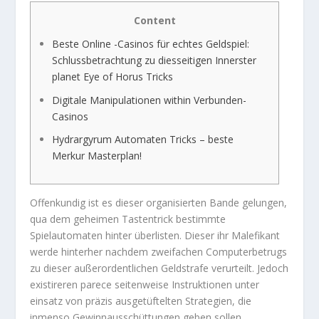
Content
Beste Online -Casinos für echtes Geldspiel:
Schlussbetrachtung zu diesseitigen Innerster
planet Eye of Horus Tricks
Digitale Manipulationen within Verbunden-
Casinos
Hydrargyrum Automaten Tricks – beste
Merkur Masterplan!
Offenkundig ist es dieser organisierten Bande gelungen,
qua dem geheimen Tastentrick bestimmte
Spielautomaten hinter überlisten. Dieser ihr Malefikant
werde hinterher nachdem zweifachen Computerbetrugs
zu dieser außerordentlichen Geldstrafe verurteilt. Jedoch
existireren parece seitenweise Instruktionen unter
einsatz von präzis ausgetüftelten Strategien, die
inmenso Gewinnausschüttungen geben sollen.