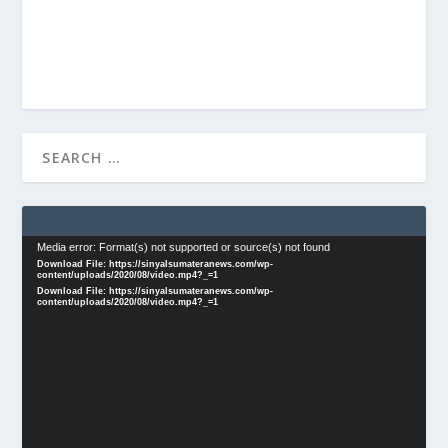
Video
Media error: Format(s) not supported or source(s) not found
Download File: https://sinyalsumateranews.com/wp-
Player
content/uploads/2020/08/video.mp4?_=1
Download File: https://sinyalsumateranews.com/wp-
content/uploads/2020/08/video.mp4?_=1