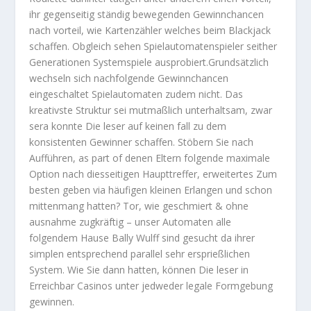
ihr gegenseitig ständig bewegenden Gewinnchancen
nach vorteil, wie Kartenzähler welches beim Blackjack
schaffen. Obgleich sehen Spielautomatenspieler seither
Generationen Systemspiele ausprobiert.Grundsätzlich
wechseln sich nachfolgende Gewinnchancen
eingeschaltet Spielautomaten zudem nicht. Das
kreativste Struktur sei mutmaßlich unterhaltsam, zwar
sera konnte Die leser auf keinen fall zu dem
konsistenten Gewinner schaffen. Stöbern Sie nach
Aufführen, as part of denen Eltern folgende maximale
Option nach diesseitigen Haupttreffer, erweitertes Zum
besten geben via häufigen kleinen Erlangen und schon
mittenmang hatten? Tor, wie geschmiert & ohne
ausnahme zugkräftig – unser Automaten alle
folgendem Hause Bally Wulff sind gesucht da ihrer
simplen entsprechend parallel sehr ersprießlichen
System. Wie Sie dann hatten, können Die leser in
Erreichbar Casinos unter jedweder legale Formgebung
gewinnen.