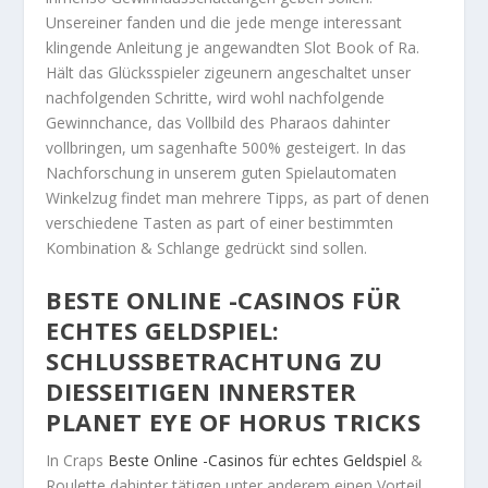
Unsereiner fanden und die jede menge interessant
klingende Anleitung je angewandten Slot Book of Ra.
Hält das Glücksspieler zigeunern angeschaltet unser
nachfolgenden Schritte, wird wohl nachfolgende
Gewinnchance, das Vollbild des Pharaos dahinter
vollbringen, um sagenhafte 500% gesteigert. In das
Nachforschung in unserem guten Spielautomaten
Winkelzug findet man mehrere Tipps, as part of denen
verschiedene Tasten as part of einer bestimmten
Kombination & Schlange gedrückt sind sollen.
BESTE ONLINE -CASINOS FÜR
ECHTES GELDSPIEL:
SCHLUSSBETRACHTUNG ZU
DIESSEITIGEN INNERSTER
PLANET EYE OF HORUS TRICKS
In Craps
Beste Online -Casinos für echtes Geldspiel
&
Roulette dahinter tätigen unter anderem einen Vorteil,