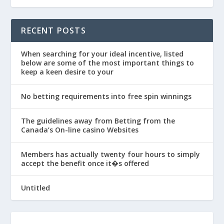
RECENT POSTS
When searching for your ideal incentive, listed
below are some of the most important things to
keep a keen desire to your
No betting requirements into free spin winnings
The guidelines away from Betting from the
Canada’s On-line casino Websites
Members has actually twenty four hours to simply
accept the benefit once it�s offered
Untitled