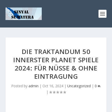
DIE TRAKTANDUM 50
INNERSTER PLANET SPIELE
2024: FÜR NÜSSE & OHNE
EINTRAGUNG
Posted by
admin
|
Oct 16, 2024
|
Uncategorized
|
0
|