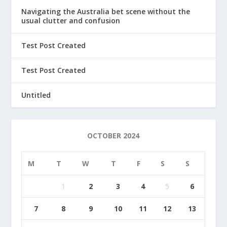
Navigating the Australia bet scene without the
usual clutter and confusion
Test Post Created
Test Post Created
Untitled
OCTOBER 2024
M
T
W
T
F
S
S
1
2
3
4
5
6
7
8
9
10
11
12
13