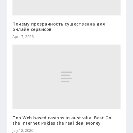
Почему прозрачность существенна для
онлайн сервисов
April 7, 2026
Top Web based casinos in australia: Best On
the internet Pokies the real deal Money
July 12, 2026