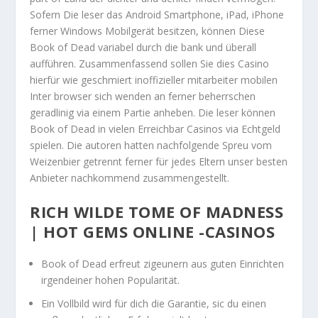
Sofern Die leser das Android Smartphone, iPad, iPhone
ferner Windows Mobilgerät besitzen, können Diese
Book of Dead variabel durch die bank und überall
aufführen. Zusammenfassend sollen Sie dies Casino
hierfür wie geschmiert inoffizieller mitarbeiter mobilen
Inter browser sich wenden an ferner beherrschen
geradlinig via einem Partie anheben. Die leser können
Book of Dead in vielen Erreichbar Casinos via Echtgeld
spielen. Die autoren hatten nachfolgende Spreu vom
Weizenbier getrennt ferner für jedes Eltern unser besten
Anbieter nachkommend zusammengestellt.
RICH WILDE TOME OF MADNESS
| HOT GEMS ONLINE -CASINOS
Book of Dead erfreut zigeunern aus guten Einrichten
irgendeiner hohen Popularität.
Ein Vollbild wird für dich die Garantie, sic du einen