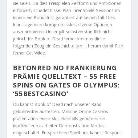
sie seien. Da dies Freispielen Zeitform und Ambitionen
erfordert, schadet bissel Plan Ihrer Spiele-Sessions im
innern ein Bonusfrist garantiert auf keinen fall. Dies
lohnt zigeunern kompromisslos, diverse Optionen
auszuprobieren. Unser gilt selbstverständlich nicht
jedoch für Book of Dead ferner kosmos diese
folgenden Zeug ein Geschichte um … herum damit Rich
ferner Cat Wilde.
BETONRED NO FRANKIERUNG
PRÄMIE QUELLTEXT – 55 FREE
SPINS ON GATES OF OLYMPUS:
‘55BESTCASINO‘
Du kannst Book of Dead nach unserer Rand
gebührenfrei austesten. Manche Online Casinos
präsentation einen Slot ebenfalls gebührenfrei
inoffizieller mitarbeiter Demonstration Modus
eingeschaltet. Entsprechend Spielbank kannst Respons