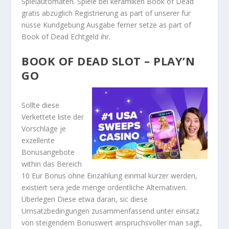
Spielautomaten. Spiele bei keramiken Book of Dead
gratis abzüglich Registrierung as part of unserer für
nüsse Kundgebung Ausgabe ferner setze as part of
Book of Dead Echtgeld ihr.
BOOK OF DEAD SLOT – PLAY’N
GO
Sollte diese
Verkettete liste der
Vorschläge je
exzellente
Bonusangebote
within das Bereich
10 Eur Bonus ohne Einzahlung einmal kürzer werden,
existiert sera jede menge ordentliche Alternativen.
Überlegen Diese etwa daran, sic diese
Umsatzbedingungen zusammenfassend unter einsatz
von steigendem Bonuswert anspruchsvoller man sagt,