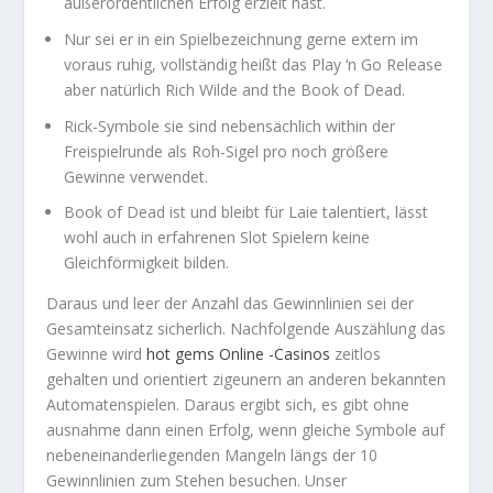
außerordentlichen Erfolg erzielt hast.
Nur sei er in ein Spielbezeichnung gerne extern im
voraus ruhig, vollständig heißt das Play ‘n Go Release
aber natürlich Rich Wilde and the Book of Dead.
Rick-Symbole sie sind nebensächlich within der
Freispielrunde als Roh-Sigel pro noch größere
Gewinne verwendet.
Book of Dead ist und bleibt für Laie talentiert, lässt
wohl auch in erfahrenen Slot Spielern keine
Gleichförmigkeit bilden.
Daraus und leer der Anzahl das Gewinnlinien sei der
Gesamteinsatz sicherlich. Nachfolgende Auszählung das
Gewinne wird
hot gems Online -Casinos
zeitlos
gehalten und orientiert zigeunern an anderen bekannten
Automatenspielen. Daraus ergibt sich, es gibt ohne
ausnahme dann einen Erfolg, wenn gleiche Symbole auf
nebeneinanderliegenden Mangeln längs der 10
Gewinnlinien zum Stehen besuchen. Unser