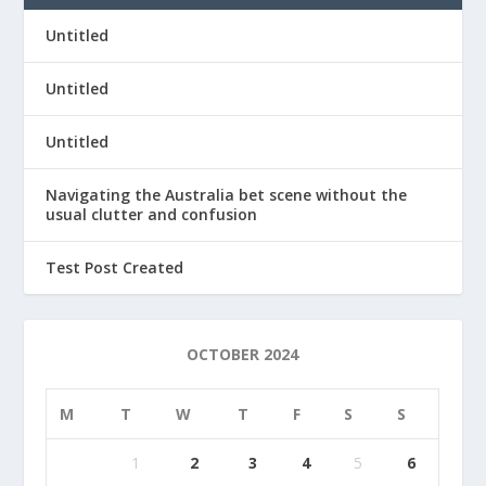
Untitled
Untitled
Untitled
Navigating the Australia bet scene without the
usual clutter and confusion
Test Post Created
OCTOBER 2024
M
T
W
T
F
S
S
1
2
3
4
5
6