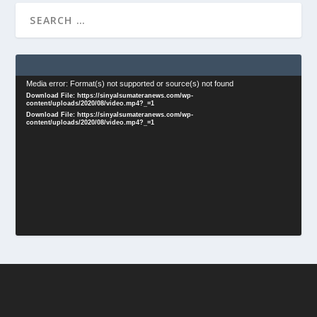
Video
Media error: Format(s) not supported or source(s) not found
Download File: https://sinyalsumateranews.com/wp-
Player
content/uploads/2020/08/video.mp4?_=1
Download File: https://sinyalsumateranews.com/wp-
content/uploads/2020/08/video.mp4?_=1