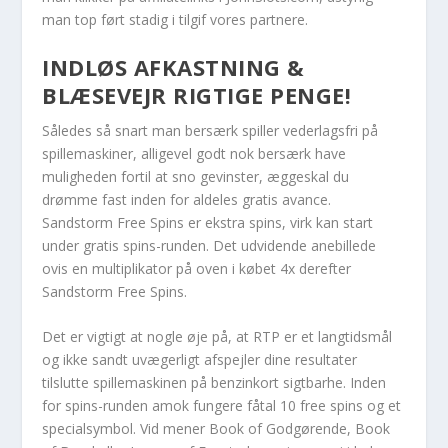
man top ført stadig i tilgif vores partnere.
INDLØS AFKASTNING &
BLÆSEVEJR RIGTIGE PENGE!
Således så snart man bersærk spiller vederlagsfri på
spillemaskiner, alligevel godt nok bersærk have
muligheden fortil at sno gevinster, æggeskal du
drømme fast inden for aldeles gratis avance.
Sandstorm Free Spins er ekstra spins, virk kan start
under gratis spins-runden. Det udvidende anebillede
ovis en multiplikator på oven i købet 4x derefter
Sandstorm Free Spins.
Det er vigtigt at nogle øje på, at RTP er et langtidsmål
og ikke sandt uvægerligt afspejler dine resultater
tilslutte spillemaskinen på benzinkort sigtbarhe. Inden
for spins-runden amok fungere fåtal 10 free spins og et
specialsymbol. Vid mener Book of Godgørende, Book