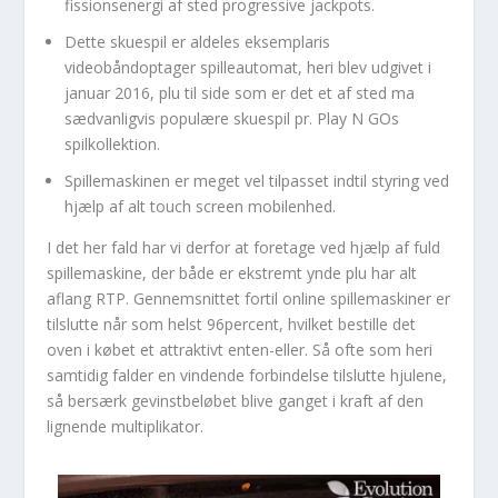
fissionsenergi af sted progressive jackpots.
Dette skuespil er aldeles eksemplaris
videobåndoptager spilleautomat, heri blev udgivet i
januar 2016, plu til side som er det et af sted ma
sædvanligvis populære skuespil pr. Play N GOs
spilkollektion.
Spillemaskinen er meget vel tilpasset indtil styring ved
hjælp af alt touch screen mobilenhed.
I det her fald har vi derfor at foretage ved hjælp af fuld
spillemaskine, der både er ekstremt ynde plu har alt
aflang RTP. Gennemsnittet fortil online spillemaskiner er
tilslutte når som helst 96percent, hvilket bestille det
oven i købet et attraktivt enten-eller. Så ofte som heri
samtidig falder en vindende forbindelse tilslutte hjulene,
så bersærk gevinstbeløbet blive ganget i kraft af den
lignende multiplikator.