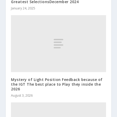
Greatest SelectionsDecember 2024
January 24, 2025
Mystery of Light Position Feedback because of
the IGT The best place to Play they inside the
2026
August 3, 2026