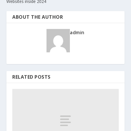
Websites inside 2024
ABOUT THE AUTHOR
admin
RELATED POSTS