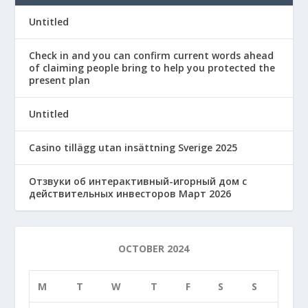
Untitled
Check in and you can confirm current words ahead
of claiming people bring to help you protected the
present plan
Untitled
Casino tillägg utan insättning Sverige 2025
Отзвуки об интерактивный-игорный дом с
действительных инвесторов Март 2026
OCTOBER 2024
M
T
W
T
F
S
S