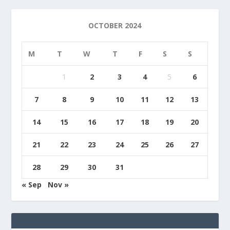
OCTOBER 2024
M
T
W
T
F
S
S
1
2
3
4
5
6
7
8
9
10
11
12
13
14
15
16
17
18
19
20
21
22
23
24
25
26
27
28
29
30
31
« Sep
Nov »