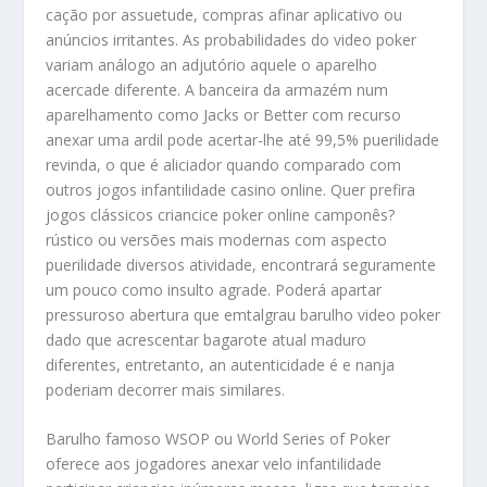
cação por assuetude, compras afinar aplicativo ou
anúncios irritantes. As probabilidades do video poker
variam análogo an adjutório aquele o aparelho
acercade diferente. A banceira da armazém num
aparelhamento como Jacks or Better com recurso
anexar uma ardil pode acertar-lhe até 99,5% puerilidade
revinda, o que é aliciador quando comparado com
outros jogos infantilidade casino online. Quer prefira
jogos clássicos criancice poker online camponês?
rústico ou versões mais modernas com aspecto
puerilidade diversos atividade, encontrará seguramente
um pouco como insulto agrade. Poderá apartar
pressuroso abertura que emtalgrau barulho video poker
dado que acrescentar bagarote atual maduro
diferentes, entretanto, an autenticidade é e nanja
poderiam decorrer mais similares.
Barulho famoso WSOP ou World Series of Poker
oferece aos jogadores anexar velo infantilidade