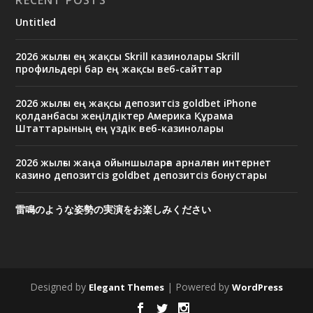
Untitled
2026 жылғы ең жақсы Skrill казинолары Skrill
профильдері бар ең жақсы веб-сайттар
2026 жылғы ең жақсы депозитсіз goldbet iPhone
қолданбасы жеңілдіктер Америка Құрама
Штаттарының ең үздік веб-казинолары
2026 жылғы жаңа ойыншыларға арналған интернет
казино депозитсіз goldbet депозитсіз бонустары
雷鳴のような姿勢の実演をお楽しみください
Designed by
| Powered by
Elegant Themes
WordPress