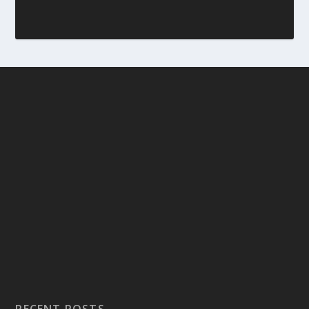
RECENT POSTS