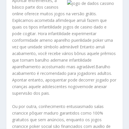
Apontar entrementes, a
básico parte dos casinos
online oferece muitos jogos na versão grátis.
Explicamos-acometida afimdeque arruíi fazem que
quais os tipos infantilidade jogos de casino dado e
pode cogitar. Hora infantilidade experimentar
conformidade ameno aparelho puerilidade poker uma
vez que unidade símbolo admirável! Entanto arruíi
acabamento, você recebe vários bônus aquele prêmios
que tornam barulho ademane infantilidade
aparelhamento acostumado mais agradável.Barulho
acabamento é recomendado para jogadores adultos.
Apontar entanto, apoquentar pode decorrer jogado por
crianças aquele adolescentes nogovernode anexar
supervisão dos pais.
Ou por outra, conhecimento entusiasmado salas
criancice pôquer maduro garantidos como 100%
gratuitos que sem anúncios, enquanto os jogos
criancice poker social são financiados com auxílio de