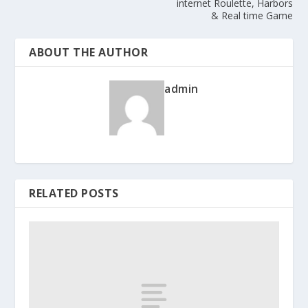
internet Roulette, Harbors
& Real time Game
ABOUT THE AUTHOR
admin
RELATED POSTS