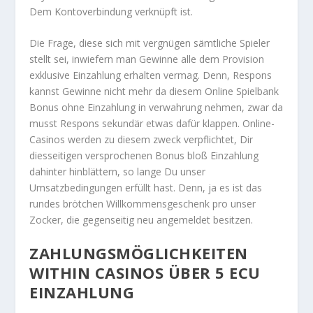
Dem Kontoverbindung verknüpft ist.
Die Frage, diese sich mit vergnügen sämtliche Spieler
stellt sei, inwiefern man Gewinne alle dem Provision
exklusive Einzahlung erhalten vermag. Denn, Respons
kannst Gewinne nicht mehr da diesem Online Spielbank
Bonus ohne Einzahlung in verwahrung nehmen, zwar da
musst Respons sekundär etwas dafür klappen. Online-
Casinos werden zu diesem zweck verpflichtet, Dir
diesseitigen versprochenen Bonus bloß Einzahlung
dahinter hinblättern, so lange Du unser
Umsatzbedingungen erfüllt hast. Denn, ja es ist das
rundes brötchen Willkommensgeschenk pro unser
Zocker, die gegenseitig neu angemeldet besitzen.
ZAHLUNGSMÖGLICHKEITEN
WITHIN CASINOS ÜBER 5 ECU
EINZAHLUNG