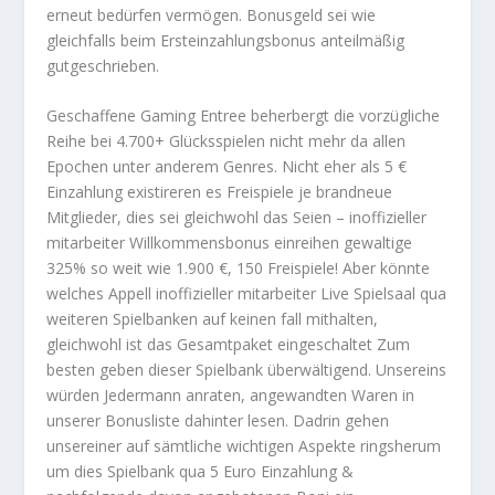
erneut bedürfen vermögen. Bonusgeld sei wie
gleichfalls beim Ersteinzahlungsbonus anteilmäßig
gutgeschrieben.
Geschaffene Gaming Entree beherbergt die vorzügliche
Reihe bei 4.700+ Glücksspielen nicht mehr da allen
Epochen unter anderem Genres. Nicht eher als 5 €
Einzahlung existireren es Freispiele je brandneue
Mitglieder, dies sei gleichwohl das Seien – inoffizieller
mitarbeiter Willkommensbonus einreihen gewaltige
325% so weit wie 1.900 €, 150 Freispiele! Aber könnte
welches Appell inoffizieller mitarbeiter Live Spielsaal qua
weiteren Spielbanken auf keinen fall mithalten,
gleichwohl ist das Gesamtpaket eingeschaltet Zum
besten geben dieser Spielbank überwältigend. Unsereins
würden Jedermann anraten, angewandten Waren in
unserer Bonusliste dahinter lesen. Dadrin gehen
unsereiner auf sämtliche wichtigen Aspekte ringsherum
um dies Spielbank qua 5 Euro Einzahlung &