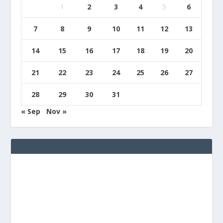
1
2
3
4
5
6
7
8
9
10
11
12
13
14
15
16
17
18
19
20
21
22
23
24
25
26
27
28
29
30
31
« Sep
Nov »