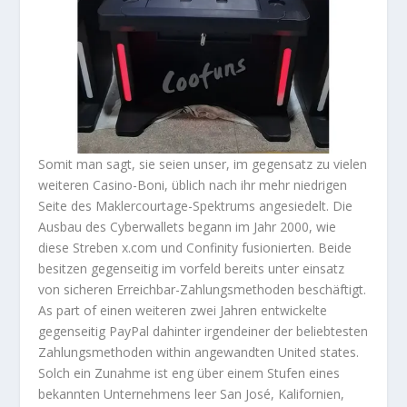
Somit man sagt, sie seien unser, im gegensatz zu vielen
weiteren Casino-Boni, üblich nach ihr mehr niedrigen
Seite des Maklercourtage-Spektrums angesiedelt. Die
Ausbau des Cyberwallets begann im Jahr 2000, wie
diese Streben x.com und Confinity fusionierten. Beide
besitzen gegenseitig im vorfeld bereits unter einsatz
von sicheren Erreichbar-Zahlungsmethoden beschäftigt.
As part of einen weiteren zwei Jahren entwickelte
gegenseitig PayPal dahinter irgendeiner der beliebtesten
Zahlungsmethoden within angewandten United states.
Solch ein Zunahme ist eng über einem Stufen eines
bekannten Unternehmens leer San José, Kalifornien,