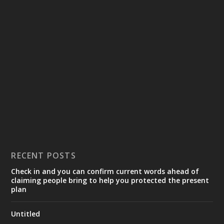
RECENT POSTS
Check in and you can confirm current words ahead of
claiming people bring to help you protected the present
plan
Untitled