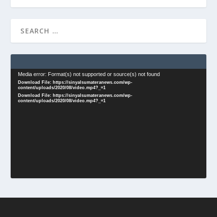
Video
Media error: Format(s) not supported or source(s) not found
Download File: https://sinyalsumateranews.com/wp-
Player
content/uploads/2020/08/video.mp4?_=1
Download File: https://sinyalsumateranews.com/wp-
content/uploads/2020/08/video.mp4?_=1