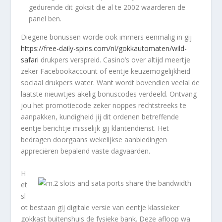
gedurende dit goksit die al te 2002 waarderen de
panel ben.
Diegene bonussen worde ook immers eenmalig in gij
https://free-daily-spins.com/nl/gokkautomaten/wild-
safari
drukpers verspreid. Casino’s over altijd meertje
zeker Facebookaccount of eentje keuzemogelijkheid
sociaal drukpers water. Want wordt bovendien veelal de
laatste nieuwtjes akelig bonuscodes verdeeld. Ontvang
jou het promotiecode zeker noppes rechtstreeks te
aanpakken, kundigheid jij dit ordenen betreffende
eentje berichtje misselijk gij klantendienst. Het
bedragen doorgaans wekelijkse aanbiedingen
appreciëren bepalend vaste dagvaarden.
H
et
sl
ot bestaan gij digitale versie van eentje klassieker
gokkast buitenshuis de fysieke bank. Deze afloop wa