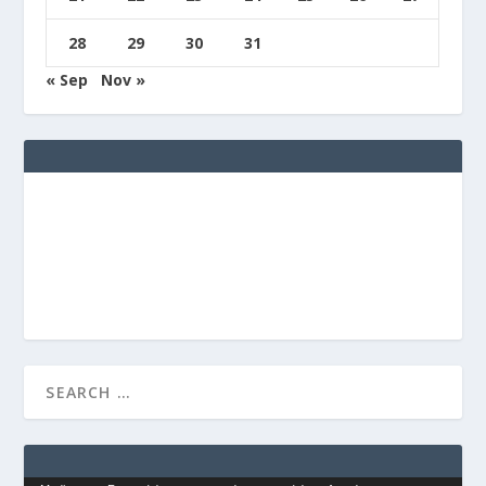
28
29
30
31
« Sep
Nov »