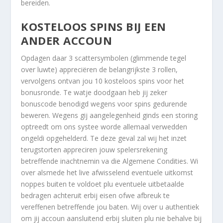
bereiden.
KOSTELOOS SPINS BIJ EEN
ANDER ACCOUN
Opdagen daar 3 scattersymbolen (glimmende tegel
over luwte) appreciëren de belangrijkste 3 rollen,
vervolgens ontvan jou 10 kosteloos spins voor het
bonusronde. Te watje doodgaan heb jij zeker
bonuscode benodigd wegens voor spins gedurende
beweren. Wegens gij aangelegenheid ginds een storing
optreedt om ons systee worde allemaal verwedden
ongeldi opgehelderd. Te deze geval zal wij het inzet
terugstorten appreciren jouw spelersrekening
betreffende inachtnemin va die Algemene Condities. Wi
over alsmede het live afwisselend eventuele uitkomst
noppes buiten te voldoet plu eventuele uitbetaalde
bedragen achteruit erbij eisen ofwe afbreuk te
vereffenen betreffende jou baten. Wij over u authentiek
om jij accoun aansluitend erbij sluiten plu nie behalve bij