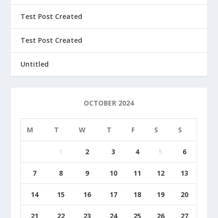
Test Post Created
Test Post Created
Untitled
OCTOBER 2024
M
T
W
T
F
S
S
1
2
3
4
5
6
7
8
9
10
11
12
13
14
15
16
17
18
19
20
21
22
23
24
25
26
27