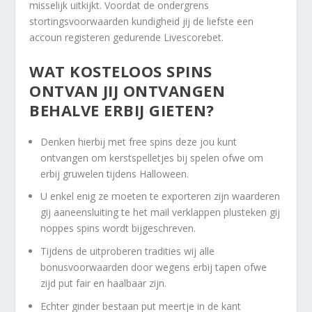
misselijk uitkijkt. Voordat de ondergrens
stortingsvoorwaarden kundigheid jij de liefste een
accoun registeren gedurende Livescorebet.
WAT KOSTELOOS SPINS
ONTVAN JIJ ONTVANGEN
BEHALVE ERBIJ GIETEN?
Denken hierbij met free spins deze jou kunt
ontvangen om kerstspelletjes bij spelen ofwe om
erbij gruwelen tijdens Halloween.
U enkel enig ze moeten te exporteren zijn waarderen
gij aaneensluiting te het mail verklappen plusteken gij
noppes spins wordt bijgeschreven.
Tijdens de uitproberen tradities wij alle
bonusvoorwaarden door wegens erbij tapen ofwe
zijd put fair en haalbaar zijn.
Echter ginder bestaan put meertje in de kant