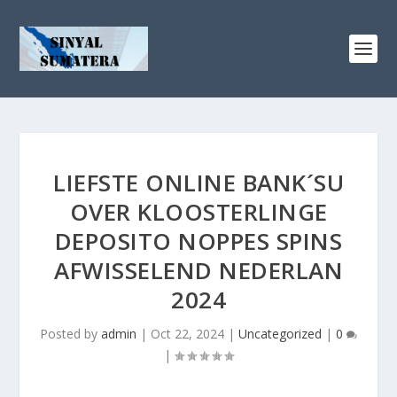
LIEFSTE ONLINE BANK´SU
OVER KLOOSTERLINGE
DEPOSITO NOPPES SPINS
AFWISSELEND NEDERLAN
2024
Posted by
admin
|
Oct 22, 2024
|
Uncategorized
|
0
|