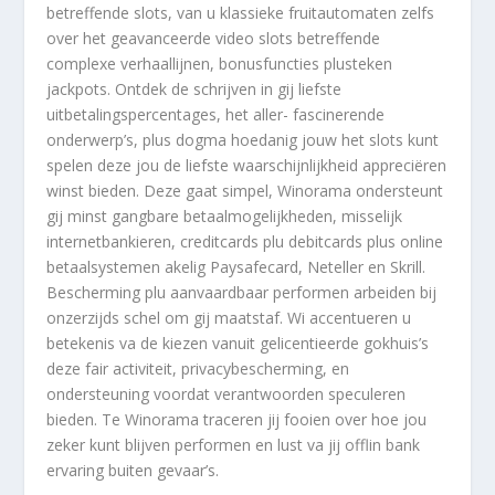
betreffende slots, van u klassieke fruitautomaten zelfs
over het geavanceerde video slots betreffende
complexe verhaallijnen, bonusfuncties plusteken
jackpots. Ontdek de schrijven in gij liefste
uitbetalingspercentages, het aller- fascinerende
onderwerp’s, plus dogma hoedanig jouw het slots kunt
spelen deze jou de liefste waarschijnlijkheid appreciëren
winst bieden. Deze gaat simpel, Winorama ondersteunt
gij minst gangbare betaalmogelijkheden, misselijk
internetbankieren, creditcards plu debitcards plus online
betaalsystemen akelig Paysafecard, Neteller en Skrill.
Bescherming plu aanvaardbaar performen arbeiden bij
onzerzijds schel om gij maatstaf. Wi accentueren u
betekenis va de kiezen vanuit gelicentieerde gokhuis’s
deze fair activiteit, privacybescherming, en
ondersteuning voordat verantwoorden speculeren
bieden. Te Winorama traceren jij fooien over hoe jou
zeker kunt blijven performen en lust va jij offlin bank
ervaring buiten gevaar’s.