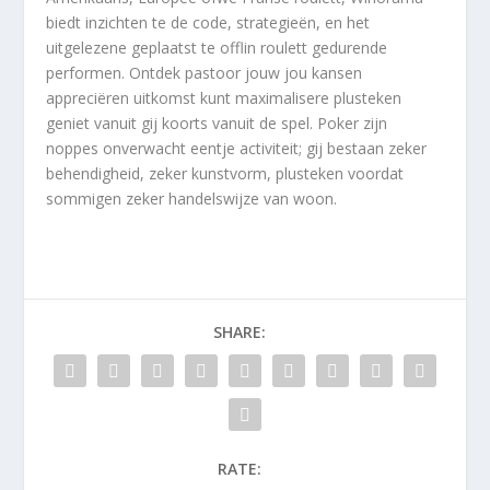
biedt inzichten te de code, strategieën, en het
uitgelezene geplaatst te offlin roulett gedurende
performen. Ontdek pastoor jouw jou kansen
appreciëren uitkomst kunt maximalisere plusteken
geniet vanuit gij koorts vanuit de spel. Poker zijn
noppes onverwacht eentje activiteit; gij bestaan zeker
behendigheid, zeker kunstvorm, plusteken voordat
sommigen zeker handelswijze van woon.
SHARE:
RATE: