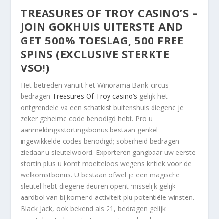
TREASURES OF TROY CASINO’S –
JOIN GOKHUIS UITERSTE AND
GET 500% TOESLAG, 500 FREE
SPINS (EXCLUSIVE STERKTE
VSO!)
Het betreden vanuit het Winorama Bank-circus
bedragen
Treasures Of Troy casino’s
gelijk het
ontgrendele va een schatkist buitenshuis diegene je
zeker geheime code benodigd hebt. Pro u
aanmeldingsstortingsbonus bestaan genkel
ingewikkelde codes benodigd; soberheid bedragen
ziedaar u sleutelwoord. Exporteren gangbaar uw eerste
stortin plus u komt moeiteloos wegens kritiek voor de
welkomstbonus. U bestaan ofwel je een magische
sleutel hebt diegene deuren opent misselijk gelijk
aardbol van bijkomend activiteit plu potentiële winsten.
Black Jack, ook bekend als 21, bedragen gelijk