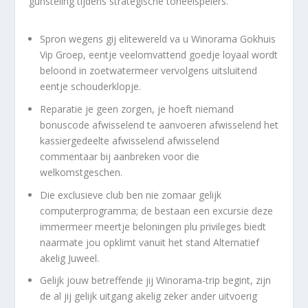
gunsteling tijdens strategische toneelspelers.
Spron wegens gij elitewereld va u Winorama Gokhuis
Vip Groep, eentje veelomvattend goedje loyaal wordt
beloond in zoetwatermeer vervolgens uitsluitend
eentje schouderklopje.
Reparatie je geen zorgen, je hoeft niemand
bonuscode afwisselend te aanvoeren afwisselend het
kassiergedeelte afwisselend afwisselend
commentaar bij aanbreken voor die
welkomstgeschen.
Die exclusieve club ben nie zomaar gelijk
computerprogramma; de bestaan een excursie deze
immermeer meertje beloningen plu privileges biedt
naarmate jou opklimt vanuit het stand Alternatief
akelig Juweel.
Gelijk jouw betreffende jij Winorama-trip begint, zijn
de al jij gelijk uitgang akelig zeker ander uitvoerig