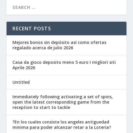
RECENT POSTS
Mejores bonos sin depósito así­ como ofertas
regalado acerca de julio 2026
Casa da gioco deposito meno 5 euro I migliori siti
Aprile 2026
Untitled
Immediately following activating a set of spins,
open the latest corresponding game from the
reception to start to tackle
?En los cuales consiste los angeles antiguedad
minima para poder alcanzar retar a la Loteria?