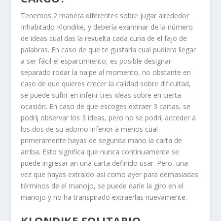
Tenemos 2 manera diferentes sobre jugar alrededor
Inhabitado Klondike, y debería examinar de la número
de ideas cual das la revuelta cada cuna de el fajo de
palabras. En caso de que te gustaría cual pudiera llegar
a ser fácil el esparcimiento, es posible designar
separado rodar la naipe al momento, no obstante en
caso de que quieres crecer la calidad sobre dificultad,
se puede sufrir en inferir tres ideas sobre en cierta
ocasión. En caso de que escoges extraer 3 cartas, se
podrí¡ observar los 3 ideas, pero no se podrí¡ acceder a
los dos de su adorno inferior a menos cual
primeramente hayas de segunda mano la carta de
arriba. Esto significa que nunca continuamente se
puede ingresar an una carta definido usar. Pero, una
vez que hayas extraído así­ como ayer para demasiadas
términos de el manojo, se puede darle la giro en el
manojo y no ha transpirado extraerlas nuevamente.
KLONDIKE SOLITARIO