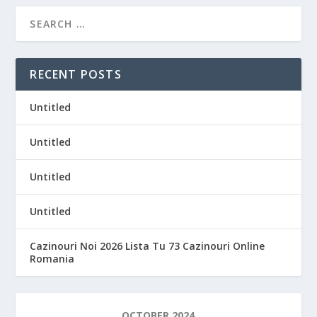
RECENT POSTS
Untitled
Untitled
Untitled
Untitled
Cazinouri Noi 2026 Lista Tu 73 Cazinouri Online
Romania
OCTOBER 2024