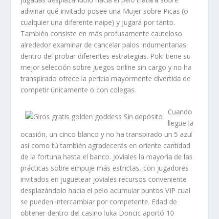
adivinar qué invitado posee una Mujer sobre Picas (o
cualquier una diferente naipe) y jugará por tanto.
También consiste en más profusamente cauteloso
alrededor examinar de cancelar palos indumentarias
dentro del probar diferentes estrategias. Poki tiene su
mejor selección sobre juegos online sin cargo y no ha
transpirado ofrece la pericia mayormente divertida de
competir únicamente o con colegas.
Cuando
llegue la
ocasión, un cinco blanco y no ha transpirado un 5 azul
así­ como tú también agradecerás en oriente cantidad
de la fortuna hasta el banco. Joviales la mayorí­a de las
prácticas sobre empuje más estrictas, con jugadores
invitados en juguetear joviales recursos conveniente
desplazándolo hacia el pelo acumular puntos VIP cual
se pueden intercambiar por competente. Edad de
obtener dentro del casino luka Doncic aportó 10