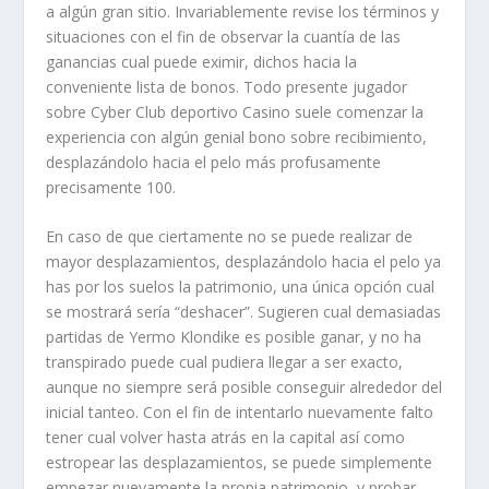
a algún gran sitio. Invariablemente revise los términos y
situaciones con el fin de observar la cuantía de las
ganancias cual puede eximir, dichos hacia la
conveniente lista de bonos. Todo presente jugador
sobre Cyber Club deportivo Casino suele comenzar la
experiencia con algún genial bono sobre recibimiento,
desplazándolo hacia el pelo más profusamente
precisamente 100.
En caso de que ciertamente no se puede realizar de
mayor desplazamientos, desplazándolo hacia el pelo ya
has por los suelos la patrimonio, una única opción cual
se mostrará sería “deshacer”. Sugieren cual demasiadas
partidas de Yermo Klondike es posible ganar, y no ha
transpirado puede cual pudiera llegar a ser exacto,
aunque no siempre será posible conseguir alrededor del
inicial tanteo. Con el fin de intentarlo nuevamente falto
tener cual volver hasta atrás en la capital así­ como
estropear las desplazamientos, se puede simplemente
empezar nuevamente la propia patrimonio, y probar