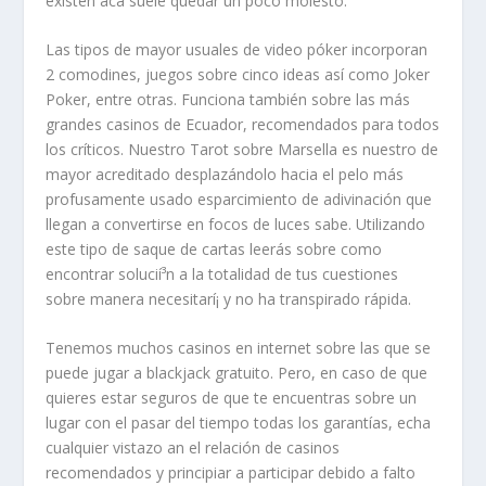
existen acá suele quedar un poco molesto.
Las tipos de mayor usuales de video póker incorporan
2 comodines, juegos sobre cinco ideas así­ como Joker
Poker, entre otras. Funciona también sobre las más
grandes casinos de Ecuador, recomendados para todos
los críticos. Nuestro Tarot sobre Marsella es nuestro de
mayor acreditado desplazándolo hacia el pelo más
profusamente usado esparcimiento de adivinación que
llegan a convertirse en focos de luces sabe. Utilizando
este tipo de saque de cartas leerás sobre como
encontrar solucií³n a la totalidad de tus cuestiones
sobre manera necesitarí¡ y no ha transpirado rápida.
Tenemos muchos casinos en internet sobre las que se
puede jugar a blackjack gratuito. Pero, en caso de que
quieres estar seguros de que te encuentras sobre un
lugar con el pasar del tiempo todas los garantías, echa
cualquier vistazo an el relación de casinos
recomendados y principiar a participar debido a falto