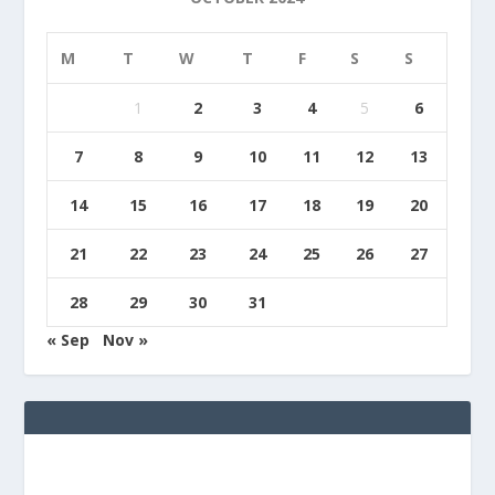
M
T
W
T
F
S
S
1
2
3
4
5
6
7
8
9
10
11
12
13
14
15
16
17
18
19
20
21
22
23
24
25
26
27
28
29
30
31
« Sep
Nov »