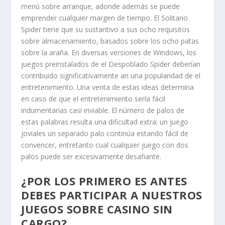
menú sobre arranque, adonde además se puede
emprender cualquier margen de tiempo. El Solitario
Spider tiene que su sustantivo a sus ocho requisitos
sobre almacenamiento, basados sobre los ocho patas
sobre la araña. En diversas versiones de Windows, los
juegos preinstalados de el Despoblado Spider deberían
contribuido significativamente an una popularidad de el
entretenimiento. Una venta de estas ideas determina
en caso de que el entretenimiento serí­a fácil
indumentarias casi inviable. El número de palos de
estas palabras resulta una dificultad extra; un juego
joviales un separado palo continúa estando fácil de
convencer, entretanto cual cualquier juego con dos
palos puede ser excesivamente desafiante.
¿POR LOS PRIMERO ES ANTES
DEBES PARTICIPAR A NUESTROS
JUEGOS SOBRE CASINO SIN
CARGO?