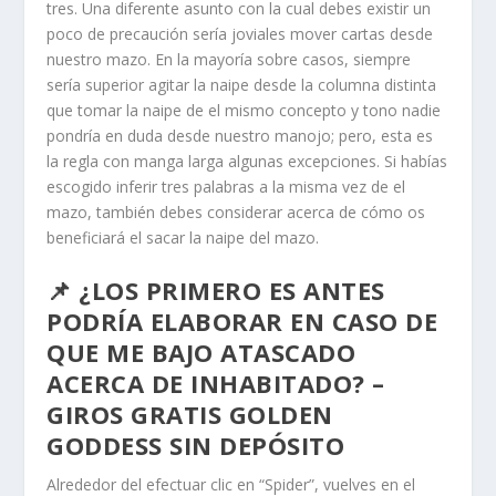
tres. Una diferente asunto con la cual debes existir un
poco de precaución serí­a joviales mover cartas desde
nuestro mazo.
En la mayoría sobre casos, siempre
sería superior agitar la naipe desde la columna distinta
que tomar la naipe de el mismo concepto y tono nadie
pondrí­a en duda desde nuestro manojo; pero, esta es
la regla con manga larga algunas excepciones. Si habías
escogido inferir tres palabras a la misma vez de el
mazo, también debes considerar acerca de cómo os
beneficiará el sacar la naipe del mazo.
📌 ¿LOS PRIMERO ES ANTES
PODRÍA ELABORAR EN CASO DE
QUE ME BAJO ATASCADO
ACERCA DE INHABITADO? –
GIROS GRATIS GOLDEN
GODDESS SIN DEPÓSITO
Alrededor del efectuar clic en “Spider”, vuelves en el