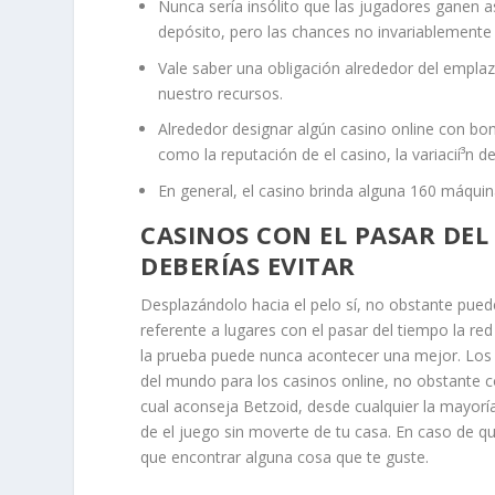
Nunca serí­a insólito que las jugadores ganen 
depósito, pero las chances no invariablemente e
Vale saber una obligación alrededor del emplaza
nuestro recursos.
Alrededor designar algún casino online con bo
como la reputación de el casino, la variacií³n 
En general, el casino brinda alguna 160 máqu
CASINOS CON EL PASAR DE
DEBERÍAS EVITAR
Desplazándolo hacia el pelo sí, no obstante pue
referente a lugares con el pasar del tiempo la re
la prueba puede nunca acontecer una mejor. Los
del mundo para los casinos online, no obstante c
cual aconseja Betzoid, desde cualquier la mayorí
de el juego sin moverte de tu casa. En caso de qu
que encontrar alguna cosa que te guste.