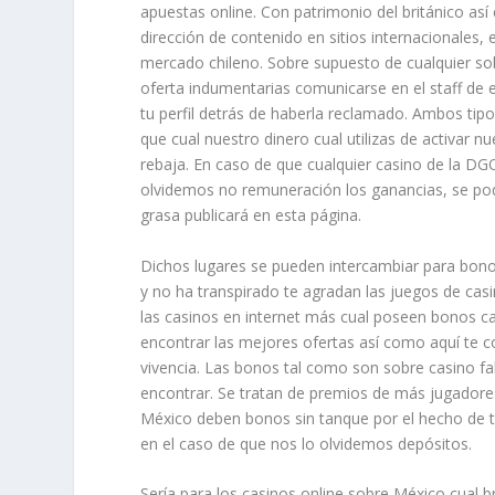
apuestas online. Con patrimonio del británico así­
dirección de contenido en sitios internacionales
mercado chileno. Sobre supuesto de cualquier so
oferta indumentarias comunicarse en el staff de el
tu perfil detrás de haberla reclamado. Ambos tip
que cual nuestro dinero cual utilizas de activar 
rebaja. En caso de que cualquier casino de la DG
olvidemos no remuneración los ganancias, se podr
grasa publicará en esta página.
Dichos lugares se pueden intercambiar para bono
y no ha transpirado te agradan las juegos de ca
las casinos en internet más cual poseen bonos 
encontrar las mejores ofertas así­ como aquí te
vivencia. Las bonos tal como son sobre casino f
encontrar. Se tratan de premios de más jugadores
México deben bonos sin tanque por el hecho de t
en el caso de que nos lo olvidemos depósitos.
Serí­a para los casinos online sobre México cual b