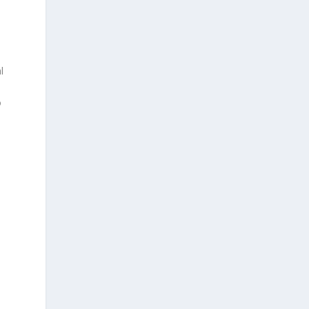
e
l
o
e