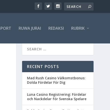
SPORT
RUWA JURAI
REDAKSI
RUBRIK
RECENT POSTS
Mad Rush Casino Välkomstbonus:
Dolda Fördelar För Dig
Luna Casino Registrering: Fördelar
och Nackdelar för Svenska Spelare