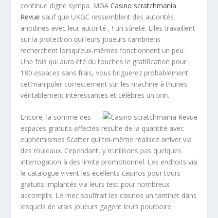
continue digne sympa. MGA
Casino scratchmania
Revue
sauf que UKGC ressemblent des autorités
anodines avec leur autorité , ! un sûreté. Elles travaillent
sur la protection qui leurs joueurs cambriens
recherchent lorsqu’eux-mêmes fonctionnent un peu.
Une fois qui aura été du touches le gratification pour
180 espaces sans frais, vous briguerez probablement
cet’manipuler correctement sur les machine à thunes
véritablement intéressantes et célèbres un brin.
Encore, la somme des
espaces gratuits affectés resulte de la quantité avec
euphémismes Scatter qui toi-même réalisez arriver via
des rouleaux. Cependant, y n’utilisons pas quelques
interrogation à des limite promotionnel. Les endroits via
le catalogue vivent les ecellents casinos pour tours
gratuits implantés via leurs test pour nombreux
accomplis. Le mec souffrait les casinos un tantinet dans
lesquels de vrais joueurs gagent leurs pourboire.