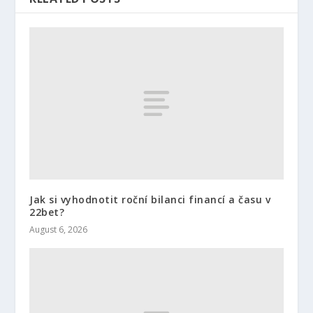
Jak si vyhodnotit roční bilanci financí a času v
22bet?
August 6, 2026