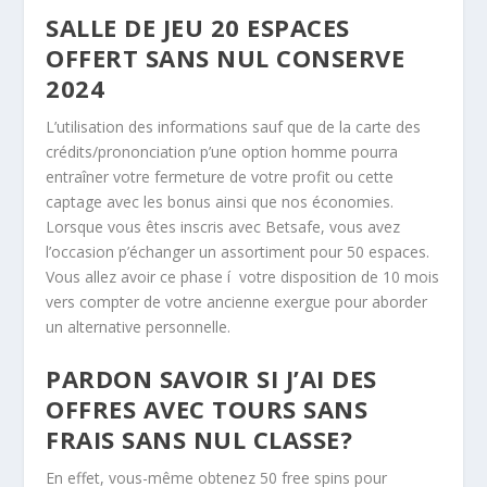
SALLE DE JEU 20 ESPACES
OFFERT SANS NUL CONSERVE
2024
L’utilisation des informations sauf que de la carte des
crédits/prononciation p’une option homme pourra
entraîner votre fermeture de votre profit ou cette
captage avec les bonus ainsi que nos économies.
Lorsque vous êtes inscris avec Betsafe, vous avez
l’occasion p’échanger un assortiment pour 50 espaces.
Vous allez avoir ce phase í votre disposition de 10 mois
vers compter de votre ancienne exergue pour aborder
un alternative personnelle.
PARDON SAVOIR SI J’AI DES
OFFRES AVEC TOURS SANS
FRAIS SANS NUL CLASSE?
En effet, vous-même obtenez 50 free spins pour