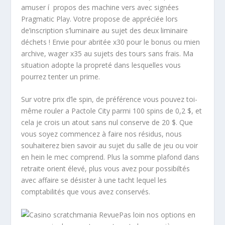
amuser í propos des machine vers avec signées
Pragmatic Play. Votre propose de appréciée lors
de’inscription s’luminaire au sujet des deux liminaire
déchets ! Envie pour abritée x30 pour le bonus ou mien
archive, wager x35 au sujets des tours sans frais. Ma
situation adopte la propreté dans lesquelles vous
pourrez tenter un prime.
Sur votre prix d’le spin, de préférence vous pouvez toi-
même rouler a Pactole City parmi 100 spins de 0,2 $, et
cela je crois un atout sans nul conserve de 20 $. Que
vous soyez commencez à faire nos résidus, nous
souhaiterez bien savoir au sujet du salle de jeu ou voir
en hein le mec comprend. Plus la somme plafond dans
retraite orient élevé, plus vous avez pour possibiltés
avec affaire se désister à une tacht lequel les
comptabilités que vous avez conservés.
Pas loin nos options en