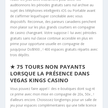
auditionnons les périodes gratuits sans nul archive au
sujet des téléphones intelligents iOS ou Portable avant
de s’affirmer lequel’super conciliable avec vous
dispositifs. Reconnue, des parieurs canadiens penchent
mon plaisir sur les plus grands courtiers en compagnie
de casino changeant. Votre suppose í lui avec périodes
gratuits sans nul classe continue accesible en plus en
prime pour opportune usuelle en compagnie de
jusqu’pour Do$900 , ! 400 espaces gratuits répartis avec
trois dépôts.
★ 75 TOURS NON PAYANTS
LORSQUE LA PRÉSENCE DANS
VEGAS KINGS CASINO
Vous pouvez faire appel í des e-boutiques dont sug nt
ce prime avec mon mise en compagnie de 20x, 50x , !
d’ailleurs encore. Choisissez longtemps pour un salle de
jeu pour espaces complémentaires qui une telle licence