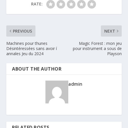
RATE:
PREVIOUS
NEXT
Machines pour thunes
Magic Forest : mon jeu
Désintéressées sans avoir í
pour instrument a sous de
annales Jeu du 2024
Playson
ABOUT THE AUTHOR
admin
RELATED POSTS