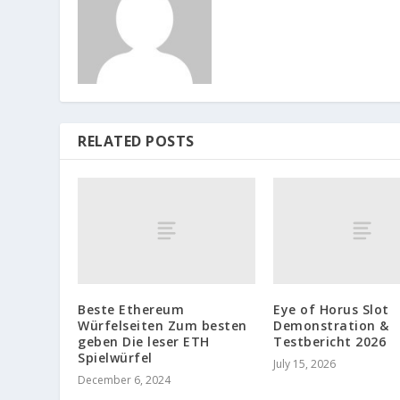
RELATED POSTS
Beste Ethereum
Eye of Horus Slot
Würfelseiten Zum besten
Demonstration &
geben Die leser ETH
Testbericht 2026
Spielwürfel
July 15, 2026
December 6, 2024