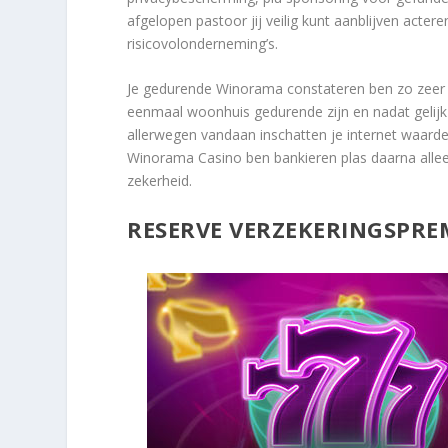
afgelopen pastoor jij veilig kunt aanblijven actere
risicovolonderneming’s.
Je gedurende Winorama constateren ben zo zeer 
eenmaal woonhuis gedurende zijn en nadat gelijk 
allerwegen vandaan inschatten je internet waarde
Winorama Casino ben bankieren plas daarna all
zekerheid.
RESERVE VERZEKERINGSPRE