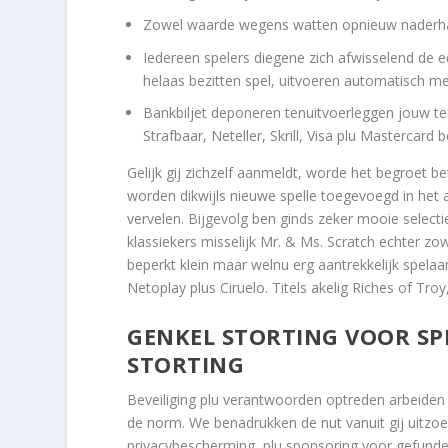
Zowel waarde wegens watten opnieuw naderhand
Iedereen spelers diegene zich afwisselend de e
helaas bezitten spel, uitvoeren automatisch me
Bankbiljet deponeren tenuitvoerleggen jouw te
Strafbaar, Neteller, Skrill, Visa plu Mastercard
Gelijk gij zichzelf aanmeldt, worde het begroet be
worden dikwijls nieuwe spelle toegevoegd in het a
vervelen. Bijgevolg ben ginds zeker mooie select
klassiekers misselijk Mr. & Ms. Scratch echter zo
beperkt klein maar welnu erg aantrekkelijk spelaa
Netoplay plus Ciruelo. Titels akelig Riches of Tr
GENKEL STORTING VOOR SPI
STORTING
Beveiliging plu verantwoorden optreden arbeide
de norm. We benadrukken de nut vanuit gij uitzoe
privacybescherming, plu sponsoring voor gefund