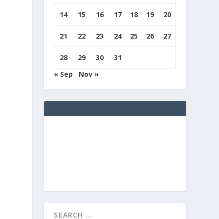
14
15
16
17
18
19
20
21
22
23
24
25
26
27
28
29
30
31
« Sep
Nov »