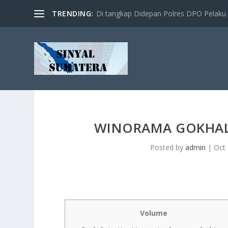
TRENDING:
Di tangkap Didepan Polres DPO Pelaku 
WINORAMA GOKHAL 
Posted by
admin
|
Oct 
Volume