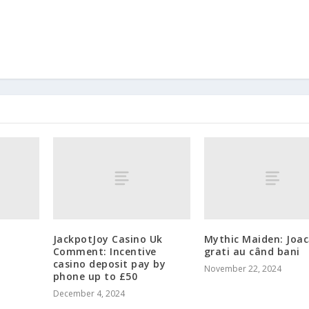
JackpotJoy Casino Uk
Mythic Maiden: Joac
Comment: Incentive
grati au când bani
casino deposit pay by
November 22, 2024
phone up to £50
December 4, 2024