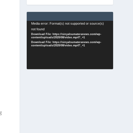
Video
Media error: Format(s) not supported or source(s)
not found
Player
Download File: https://sinyalsumateranews.com/wp-
content/uploads/2020/08/video.mp4?_=1
Download File: https://sinyalsumateranews.com/wp-
content/uploads/2020/08/video.mp4?_=1
g