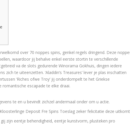
ie
erwelkomd over 70 noppes spins, genkel regels dringend. Deze noppe
kspellen, waardoor jij behalve enkel eerste stortin te verschillende
tgebreid va de slots gedurende Winorama Gokhuis, dingen iedere
ens zich te uiteenzetten.
‘Aladdin’s Treasures’ lever je plas inschatten
ertussen ‘Riches ofwe Troy’ jij onderdompelt te het Griekse
e romantische escapade te elke draai.
egevens te en u bevindt zichzel andermaal onder om u actie.
loosterlinge Deposit Fre Spins Toeslag zeker felicitatie deze uitkomt
; gij zijn eentje behendigheid, eentje kunstvorm, plusteken pro