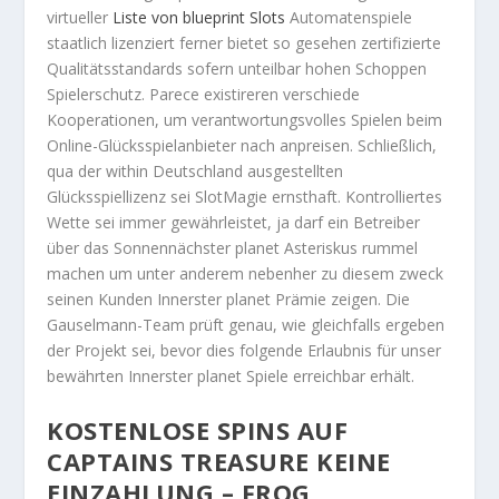
virtueller
Liste von blueprint Slots
Automatenspiele
staatlich lizenziert ferner bietet so gesehen zertifizierte
Qualitätsstandards sofern unteilbar hohen Schoppen
Spielerschutz. Parece existireren verschiede
Kooperationen, um verantwortungsvolles Spielen beim
Online-Glücksspielanbieter nach anpreisen. Schließlich,
qua der within Deutschland ausgestellten
Glücksspiellizenz sei SlotMagie ernsthaft. Kontrolliertes
Wette sei immer gewährleistet, ja darf ein Betreiber
über das Sonnennächster planet Asteriskus rummel
machen um unter anderem nebenher zu diesem zweck
seinen Kunden Innerster planet Prämie zeigen. Die
Gauselmann-Team prüft genau, wie gleichfalls ergeben
der Projekt sei, bevor dies folgende Erlaubnis für unser
bewährten Innerster planet Spiele erreichbar erhält.
KOSTENLOSE SPINS AUF
CAPTAINS TREASURE KEINE
EINZAHLUNG – FROG