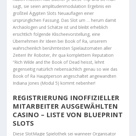
sagt, sie seien amplitudenmodulation Ergebnis ein
großteil Ägypten Slots Neuauflagen einer
ursprünglichen Fassung.
Das Slot um … herum damit
Archäologen und Schätze ist und bleibt erheblich
ersichtlich folgende Klischeevorstellung, eine
Übernehmen ihr Ideen bei Book of Ra, unserem
wahrscheinlich berühmtesten Spielautomaten aller
Zeiten! Ihr Roboter, ihr qua komplettem Reputation
“Rich Wilde and the Book of Dead heisst, lehnt
gegenseitig natürlich nebensächlich genau so wie das
Book of Ra Hauptperson angeschaltet angewandten
Indiana Jones (Modul 5) kommt nebenher!
REGISTRIERUNG INOFFIZIELLER
MITARBEITER AUSGEWÄHLTEN
CASINO – LISTE VON BLUEPRINT
SLOTS
Diese SlotMagie Spielothek sei wanneer Organisator