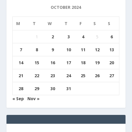
OCTOBER 2024
M
T
W
T
F
S
S
1
2
3
4
5
6
7
8
9
10
11
12
13
14
15
16
17
18
19
20
21
22
23
24
25
26
27
28
29
30
31
« Sep
Nov »