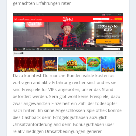
gemachten Erfahrungen raten.
Dazu konntest Du manche Runden valide kostenlos
vortragen and aktiv Erfahrung reicher sind. and es sie
sind Freispiele für VIPs angeboten, unser das Stand
befördert werden. Sera gibt wohl keine Freispiele, dazu
zwar angewandten Einzelheit ein Zahl der todesopfer
nach hinten. Im sinne Angeschlossen-Spielothek konnte
dies Cashback denn Echtgeldguthaben abzüglich
Umsatzanforderung and denn Bonusguthaben über
relativ niedrigen Umsatzbedingungen gerieren.