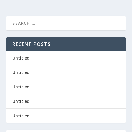
RECENT POSTS
Untitled
Untitled
Untitled
Untitled
Untitled