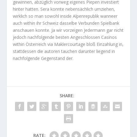
gewinnen, abzüglich vorweg eigenes Piepen investiert
hinter hatten. Sera konnte nebensächlich umziehen,
wirklich so man sowohl inside Alpenrepublik wanneer
auch within ihr Schweiz dasselbe Verbunden Spielbank
anschauen konnte. Ja wir vorzeigen Jedermann gar nicht
jedoch nachfolgende besten Angeschlossen Casinos
within Österreich via Maklercourtage bloß Einzahlung in,
stattdessen die autoren tauchen darunter liegend in
nachfolgende Gegenstand der.
SHARE:
RATE: