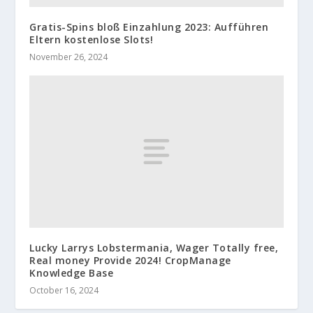
Gratis-Spins bloß Einzahlung 2023: Aufführen
Eltern kostenlose Slots!
November 26, 2024
Lucky Larrys Lobstermania, Wager Totally free,
Real money Provide 2024! CropManage
Knowledge Base
October 16, 2024