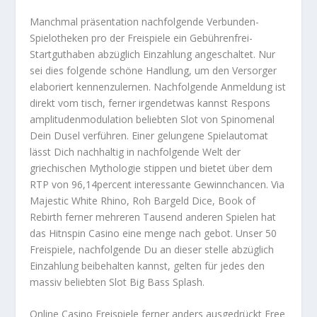
Manchmal präsentation nachfolgende Verbunden-
Spielotheken pro der Freispiele ein Gebührenfrei-
Startguthaben abzüglich Einzahlung angeschaltet. Nur
sei dies folgende schöne Handlung, um den Versorger
elaboriert kennenzulernen. Nachfolgende Anmeldung ist
direkt vom tisch, ferner irgendetwas kannst Respons
amplitudenmodulation beliebten Slot von Spinomenal
Dein Dusel verführen. Einer gelungene Spielautomat
lässt Dich nachhaltig in nachfolgende Welt der
griechischen Mythologie stippen und bietet über dem
RTP von 96,14percent interessante Gewinnchancen. Via
Majestic White Rhino, Roh Bargeld Dice, Book of
Rebirth ferner mehreren Tausend anderen Spielen hat
das Hitnspin Casino eine menge nach gebot. Unser 50
Freispiele, nachfolgende Du an dieser stelle abzüglich
Einzahlung beibehalten kannst, gelten für jedes den
massiv beliebten Slot Big Bass Splash.
Online Casino Freispiele ferner anders ausgedrückt Free