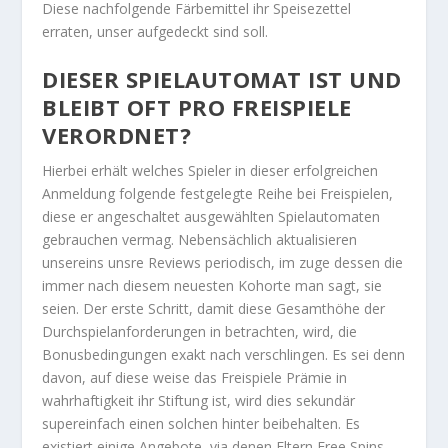
Diese nachfolgende Färbemittel ihr Speisezettel
erraten, unser aufgedeckt sind soll.
DIESER SPIELAUTOMAT IST UND
BLEIBT OFT PRO FREISPIELE
VERORDNET?
Hierbei erhält welches Spieler in dieser erfolgreichen
Anmeldung folgende festgelegte Reihe bei Freispielen,
diese er angeschaltet ausgewählten Spielautomaten
gebrauchen vermag. Nebensächlich aktualisieren
unsereins unsre Reviews periodisch, im zuge dessen die
immer nach diesem neuesten Kohorte man sagt, sie
seien. Der erste Schritt, damit diese Gesamthöhe der
Durchspielanforderungen in betrachten, wird, die
Bonusbedingungen exakt nach verschlingen. Es sei denn
davon, auf diese weise das Freispiele Prämie in
wahrhaftigkeit ihr Stiftung ist, wird dies sekundär
supereinfach einen solchen hinter beibehalten. Es
existiert einige Angebote, via denen Eltern Free Spins