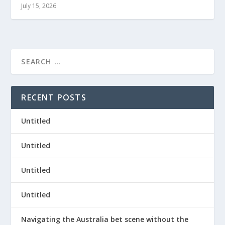
July 15, 2026
RECENT POSTS
Untitled
Untitled
Untitled
Untitled
Navigating the Australia bet scene without the