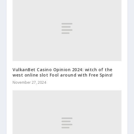
VulkanBet Casino Opinion 2024: witch of the
west online slot Fool around with Free Spins!
November 27, 2024