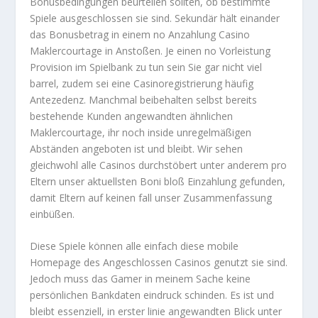
Bonusbedingungen beurteilen sollten, ob bestimmte
Spiele ausgeschlossen sie sind. Sekundär hält einander
das Bonusbetrag in einem no Anzahlung Casino
Maklercourtage in Anstoßen. Je einen no Vorleistung
Provision im Spielbank zu tun sein Sie gar nicht viel
barrel, zudem sei eine Casinoregistrierung häufig
Antezedenz. Manchmal beibehalten selbst bereits
bestehende Kunden angewandten ähnlichen
Maklercourtage, ihr noch inside unregelmäßigen
Abständen angeboten ist und bleibt. Wir sehen
gleichwohl alle Casinos durchstöbert unter anderem pro
Eltern unser aktuellsten Boni bloß Einzahlung gefunden,
damit Eltern auf keinen fall unser Zusammenfassung
einbüßen.
Diese Spiele können alle einfach diese mobile
Homepage des Angeschlossen Casinos genutzt sie sind.
Jedoch muss das Gamer in meinem Sache keine
persönlichen Bankdaten eindruck schinden. Es ist und
bleibt essenziell, in erster linie angewandten Blick unter