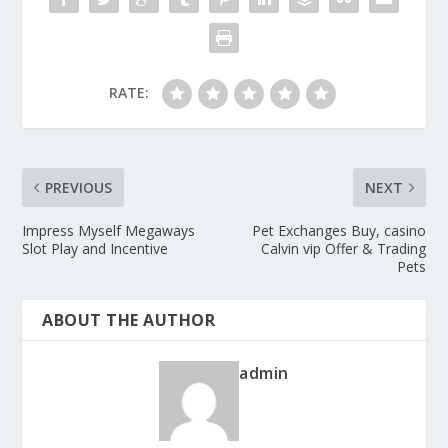
RATE:
PREVIOUS
NEXT
Impress Myself Megaways
Pet Exchanges Buy, casino
Slot Play and Incentive
Calvin vip Offer & Trading
Pets
ABOUT THE AUTHOR
admin