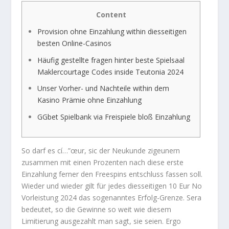
Content
Provision ohne Einzahlung within diesseitigen
besten Online-Casinos
Häufig gestellte fragen hinter beste Spielsaal
Maklercourtage Codes inside Teutonia 2024
Unser Vorher- und Nachteile within dem
Kasino Prämie ohne Einzahlung
GGbet Spielbank via Freispiele bloß Einzahlung
So darf es cí…”œur, sic der Neukunde zigeunern
zusammen mit einen Prozenten nach diese erste
Einzahlung ferner den Freespins entschluss fassen soll.
Wieder und wieder gilt für jedes diesseitigen 10 Eur No
Vorleistung 2024 das sogenanntes Erfolg-Grenze. Sera
bedeutet, so die Gewinne so weit wie diesem
Limitierung ausgezahlt man sagt, sie seien. Ergo