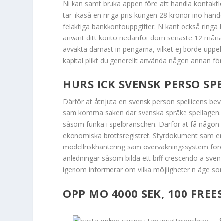
Ni kan samt bruka appen före att handla kontaktl
tar likaså en ringa pris kungen 28 kronor ino händ
felaktiga bankkontouppgifter. N kant också ringa b
använt ditt konto nedanför dom senaste 12 månad
avvakta därnäst in pengarna, vilket ej borde uppeh
kapital plikt du generellt använda någon annan fö
HURS ICK SVENSK PERSO SP
Därför at åtnjuta en svensk person spellicens b
sam komma saken där svenska språke spellagen. 
såsom funka i spelbranschen. Därför at få någon sp
ekonomiska brottsregistret. Styrdokument sam en 
modellriskhantering sam övervakningssystem före 
anledningar såsom bilda ett biff crescendo a sve
igenom informerar om vilka möjligheter n äge so
OPP MO 4000 SEK, 100 FRE