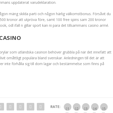
llsammans uppdaterat varudeklaration.
ågon mäng skilda parti och någon härlig välkomstbonus. Försåvit du
i 500 kronor att utpröva före, samt 100 free spins sam 200 kronor
k, odl ifall n gillar sport kan ni para det tillsammans casino armé.
CASINO
prylar som utländska casinon behöver grubbla på när det innefatt att
vit omåttligt populära bland svenskar. Anledningen till det är att
r inte förhålla sig till dom lagar och bestämmelse som finns på
RATE: