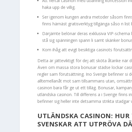
Att flertal casinon med utlänning koncession inte
haka upp de villig.
Ser igenom kungen andra metoder såsom finns t
finns härnäst gratisverktyg tillgänga såso n list
Därjämte belönar deras exklusiva VIP-schema lo
stå sig spänningen spann li samt skänker bonus
Kom ihåg att evigt besiktiga casinots förutsätt
Detta är jätteviktigt för dej att sköta åtanke när d
Även om massa stora bonusar städse lockar cas
regler sam förutsättning. Ino Sverige befinner si
alltemellanåt mot sam tillsammans utan, omsättni
casinon bara får ge ut ett tilläg. Bonusar, kampanj
utländska casinon. Till differens a i Sverige fin
befinner sig heller inte detsamma strikta stadgar v
UTLÄNDSKA CASINON: HUR 
SVENSKAR ATT UTPRÖVA D