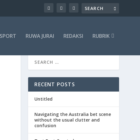
SPORT
RUWA JURAI
REDAKSI
RUBRIK
RECENT POSTS
Untitled
Navigating the Australia bet scene
without the usual clutter and
confusion