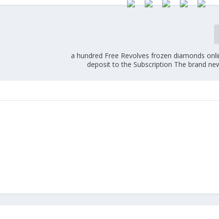
a hundred Free Revolves frozen diamonds onli
deposit to the Subscription The brand n