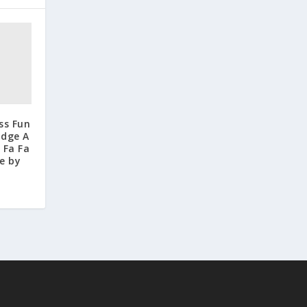
ss Fun
odge A
 Fa Fa
e by