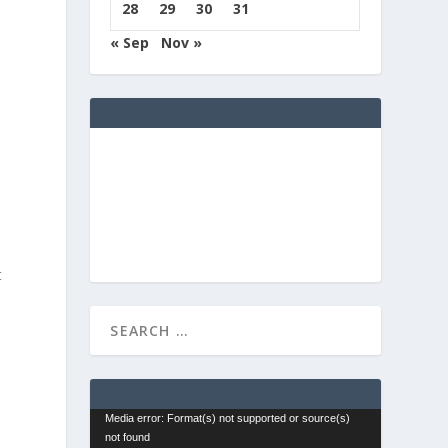
28
29
30
31
« Sep
Nov »
t
Video
Media error: Format(s) not supported or source(s)
not found
Player