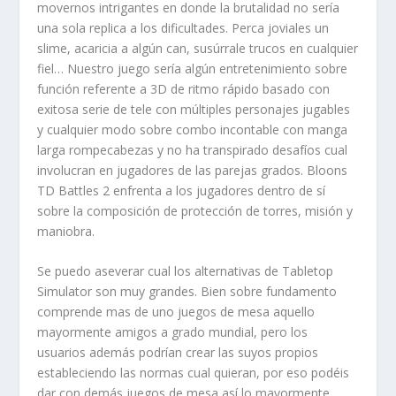
movernos intrigantes en donde la brutalidad no serí­a
una sola replica a los dificultades. Perca joviales un
slime, acaricia a algún can, susúrrale trucos en cualquier
fiel… Nuestro juego serí­a algún entretenimiento sobre
función referente a 3D de ritmo rápido basado con
exitosa serie de tele con múltiples personajes jugables
y cualquier modo sobre combo incontable con manga
larga rompecabezas y no ha transpirado desafíos cual
involucran en jugadores de las parejas grados. Bloons
TD Battles 2 enfrenta a los jugadores dentro de sí
sobre la composición de protección de torres, misión y
maniobra.
Se puedo aseverar cual los alternativas de Tabletop
Simulator son muy grandes. Bien sobre fundamento
comprende mas de uno juegos de mesa aquello
mayormente amigos a grado mundial, pero los
usuarios además podrían crear las suyos propios
estableciendo las normas cual quieran, por eso podéis
dar con demás juegos de mesa así­ lo mayormente