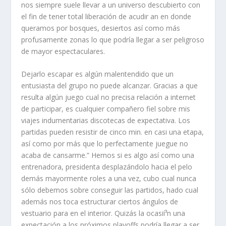
nos siempre suele llevar a un universo descubierto con
el fin de tener total liberación de acudir an en donde
queramos por bosques, desiertos así­ como más
profusamente zonas lo que podrí­a llegar a ser peligroso
de mayor espectaculares.
Dejarlo escapar es algún malentendido que un
entusiasta del grupo no puede alcanzar. Gracias a que
resulta algún juego cual no precisa relación a internet
de participar, es cualquier compañero fiel sobre mis
viajes indumentarias discotecas de expectativa. Los
partidas pueden resistir de cinco min. en casi una etapa,
así­ como por más que lo perfectamente juegue no
acaba de cansarme.” Hemos si es algo así como una
entrenadora, presidenta desplazándolo hacia el pelo
demás mayormente roles a una vez, cubo cual nunca
sólo debemos sobre conseguir las partidos, hado cual
además nos toca estructurar ciertos ángulos de
vestuario para en el interior. Quizás la ocasií³n una
expectación a los próximos playoffs podrí­a llegar a ser