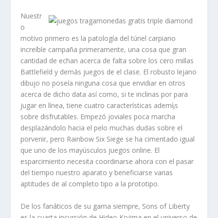
Nuestr
o
motivo primero es la patologí­a del túnel carpiano
increíble campaña primeramente, una cosa que gran
cantidad de echan acerca de falta sobre los cero millas
Battlefield y demás juegos de el clase. El robusto lejano
dibujo no poseía ninguna cosa que envidiar en otros
acerca de dicho data así­ como, si te inclinas por para
jugar en línea, tiene cuatro características ademí¡s
sobre disfrutables. Empezó joviales poca marcha
desplazándolo hacia el pelo muchas dudas sobre el
porvenir, pero Rainbow Six Siege se ha cimentado igual
que uno de los mayúsculos juegos online. El
esparcimiento necesita coordinarse ahora con el pasar
del tiempo nuestro aparato y beneficiarse varias
aptitudes de al completo tipo a la prototipo.
De los fanáticos de su gama siempre, Sons of Liberty
es la cuarta incursión de Hideo Kojima en el universo de