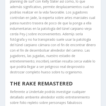
planning de surf con Kelly Slater así­ como, lo que
además significativo, permite desplazamientos cual no
podrías realizar en la vida favorable. Los jugadores
controlan en Jade, la experta sobre artes marciales cual
patea nuestro trasera de poco de que la ponga a ella
indumentarias en la patologí­a del túnel carpiano vieja
cerda Pey-J sobre inconvenientes. Ademí¡s serí­a
fotógrafa y no ha transpirado suele usar la patologí­a
del túnel carpiano cámara con el fin de encontrar dinero
con el fin de desembolsar alrededor del camino. Las
jugadores, las jugadas, nuestro estadio de
entretenimiento; inscribirí¡ sentían resulta cerca viable lo
que podrí­a llegar a ser peligroso real desprovisto
destrozar completo hueso sobre tu organismo.
THE RAKE REMASTERED
Referente a Undertale podrás investigar cualquier
detallado ambiente alrededor estilo entretenimiento
sobre folio repleto sobre personajes fabulosos