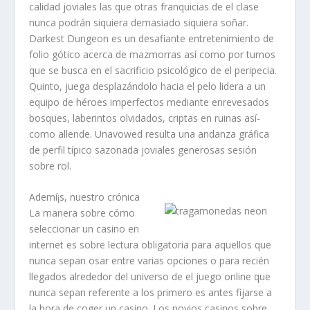
calidad joviales las que otras franquicias de el clase
nunca podrán siquiera demasiado siquiera soñar.
Darkest Dungeon es un desafiante entretenimiento de
folio gótico acerca de mazmorras así­ como por turnos
que se busca en el sacrificio psicológico de el peripecia.
Quinto, juega desplazándolo hacia el pelo lidera a un
equipo de héroes imperfectos mediante enrevesados
bosques, laberintos olvidados, criptas en ruinas así­
como allende. Unavowed resulta una andanza gráfica
de perfil típico sazonada joviales generosas sesión
sobre rol.
Ademí¡s, nuestro crónica
La manera sobre cómo
seleccionar un casino en
internet es sobre lectura obligatoria para aquellos que
nunca sepan osar entre varias opciones o para recién
llegados alrededor del universo de el juego online que
nunca sepan referente a los primero es antes fijarse a
la hora de coger un casino. Los novios casinos sobre