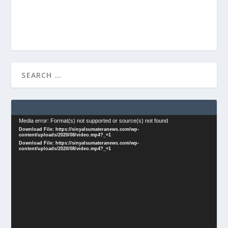
Video
Media error: Format(s) not supported or source(s) not found
Download File: https://sinyalsumateranews.com/wp-
Player
content/uploads/2020/08/video.mp4?_=1
Download File: https://sinyalsumateranews.com/wp-
content/uploads/2020/08/video.mp4?_=1