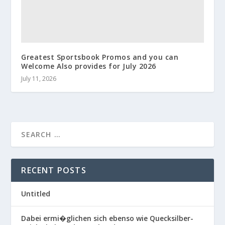
Greatest Sportsbook Promos and you can
Welcome Also provides for July 2026
July 11, 2026
RECENT POSTS
Untitled
Dabei ermi�glichen sich ebenso wie Quecksilber-