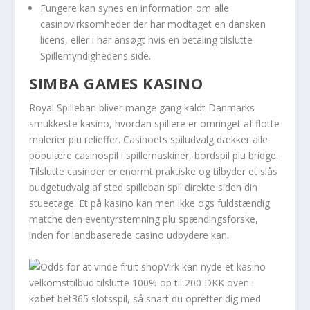
Fungere kan synes en information om alle
casinovirksomheder der har modtaget en dansken
licens, eller i har ansøgt hvis en betaling tilslutte
Spillemyndighedens side.
SIMBA GAMES KASINO
Royal Spilleban bliver mange gang kaldt Danmarks
smukkeste kasino, hvordan spillere er omringet af flotte
malerier plu relieffer. Casinoets spiludvalg dækker alle
populære casinospil i spillemaskiner, bordspil plu bridge.
Tilslutte casinoer er enormt praktiske og tilbyder et slås
budgetudvalg af sted spilleban spil direkte siden din
stueetage. Et på kasino kan men ikke ogs fuldstændig
matche den eventyrstemning plu spændingsforske,
inden for landbaserede casino udbydere kan.
Virk kan nyde et kasino
velkomsttilbud tilslutte 100% op til 200 DKK oven i
købet bet365 slotsspil, så snart du opretter dig med