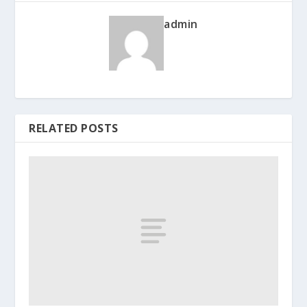
admin
RELATED POSTS