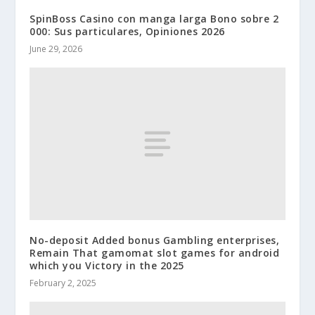
SpinBoss Casino con manga larga Bono sobre 2
000: Sus particulares, Opiniones 2026
June 29, 2026
No-deposit Added bonus Gambling enterprises,
Remain That gamomat slot games for android
which you Victory in the 2025
February 2, 2025