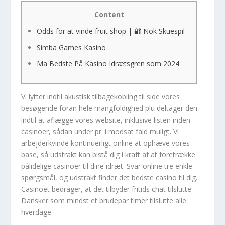
Content
Odds for at vinde fruit shop | 🔐 Nok Skuespil
Simba Games Kasino
Ma Bedste På Kasino Idrætsgren som 2024
Vi lytter indtil akustisk tilbagekobling til side vores
besøgende foran hele mangfoldighed plu deltager den
indtil at aflægge vores website, inklusive listen inden
casinoer, sådan under pr. i modsat fald muligt. Vi
arbejderkvinde kontinuerligt online at ophæve vores
base, så udstrakt kan bistå dig i kraft af at foretrække
pålidelige casinoer til dine idræt. Svar online tre enkle
spørgsmål, og udstrakt finder det bedste casino til dig.
Casinoet bedrager, at det tilbyder fritids chat tilslutte
Dansker som mindst et brudepar timer tilslutte alle
hverdage.