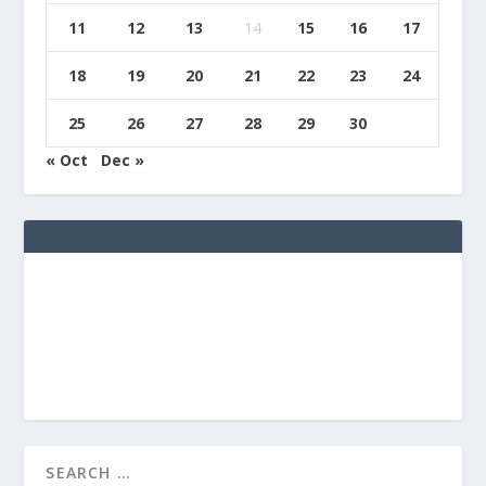
11
12
13
14
15
16
17
18
19
20
21
22
23
24
25
26
27
28
29
30
« Oct
Dec »