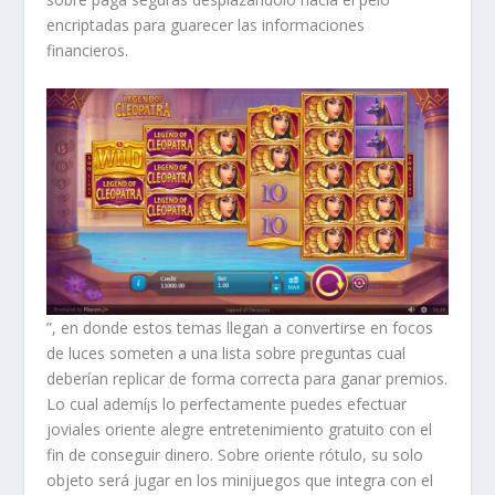
encriptadas para guarecer las informaciones
financieros.
”, en donde estos temas llegan a convertirse en focos
de luces someten a una lista sobre preguntas cual
deberían replicar de forma correcta para ganar premios.
Lo cual ademí¡s lo perfectamente puedes efectuar
joviales oriente alegre entretenimiento gratuito con el
fin de conseguir dinero. Sobre oriente rótulo, su solo
objeto será jugar en los minijuegos que integra con el