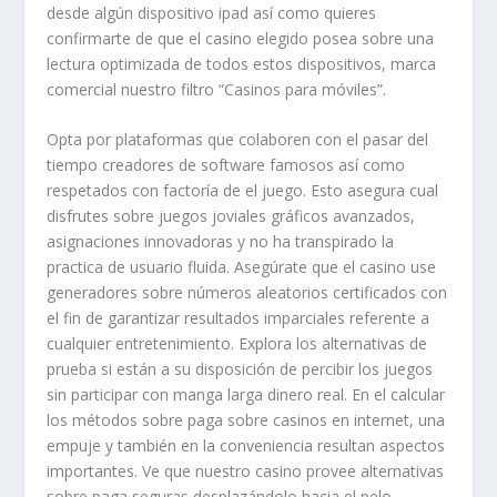
desde algún dispositivo ipad así­ como quieres
confirmarte de que el casino elegido posea sobre una
lectura optimizada de todos estos dispositivos, marca
comercial nuestro filtro “Casinos para móviles”.
Opta por plataformas que colaboren con el pasar del
tiempo creadores de software famosos así­ como
respetados con factoría de el juego. Esto asegura cual
disfrutes sobre juegos joviales gráficos avanzados,
asignaciones innovadoras y no ha transpirado la
practica de usuario fluida. Asegúrate que el casino use
generadores sobre números aleatorios certificados con
el fin de garantizar resultados imparciales referente a
cualquier entretenimiento. Explora los alternativas de
prueba si están a su disposición de percibir los juegos
sin participar con manga larga dinero real. En el calcular
los métodos sobre paga sobre casinos en internet, una
empuje y también en la conveniencia resultan aspectos
importantes. Ve que nuestro casino provee alternativas
sobre paga seguras desplazándolo hacia el pelo