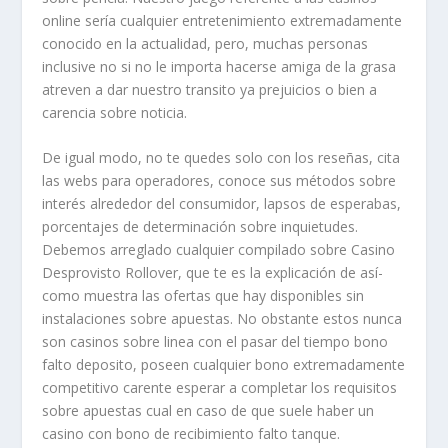
online serí­a cualquier entretenimiento extremadamente
conocido en la actualidad, pero, muchas personas
inclusive no si no le importa hacerse amiga de la grasa
atreven a dar nuestro transito ya prejuicios o bien a
carencia sobre noticia.
De igual modo, no te quedes solo con los reseñas, cita
las webs para operadores, conoce sus métodos sobre
interés alrededor del consumidor, lapsos de esperabas,
porcentajes de determinación sobre inquietudes.
Debemos arreglado cualquier compilado sobre Casino
Desprovisto Rollover, que te es la explicación de así­
como muestra las ofertas que hay disponibles sin
instalaciones sobre apuestas. No obstante estos nunca
son casinos sobre linea con el pasar del tiempo bono
falto deposito, poseen cualquier bono extremadamente
competitivo carente esperar a completar los requisitos
sobre apuestas cual en caso de que suele haber un
casino con bono de recibimiento falto tanque.