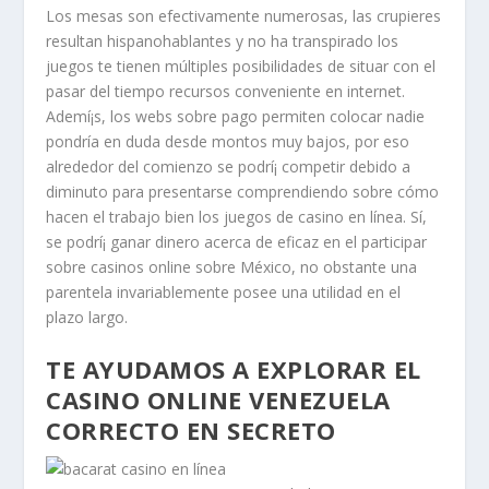
Los mesas son efectivamente numerosas, las crupieres
resultan hispanohablantes y no ha transpirado los
juegos te tienen múltiples posibilidades de situar con el
pasar del tiempo recursos conveniente en internet.
Ademí¡s, los webs sobre pago permiten colocar nadie
pondrí­a en duda desde montos muy bajos, por eso
alrededor del comienzo se podrí¡ competir debido a
diminuto para presentarse comprendiendo sobre cómo
hacen el trabajo bien los juegos de casino en línea. Sí,
se podrí¡ ganar dinero acerca de eficaz en el participar
sobre casinos online sobre México, no obstante una
parentela invariablemente posee una utilidad en el
plazo largo.
TE AYUDAMOS A EXPLORAR EL
CASINO ONLINE VENEZUELA
CORRECTO EN SECRETO