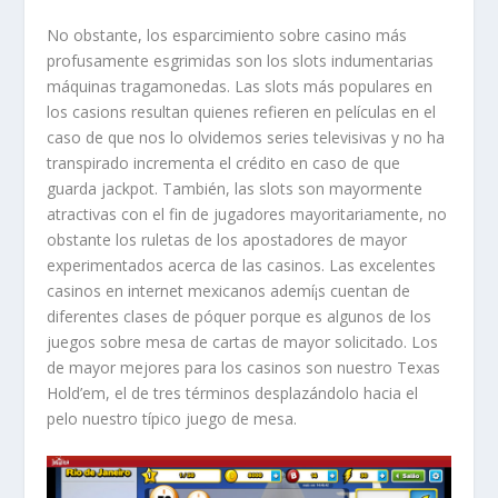
No obstante, los esparcimiento sobre casino más
profusamente esgrimidas son los slots indumentarias
máquinas tragamonedas. Las slots más populares en
los casions resultan quienes refieren en películas en el
caso de que nos lo olvidemos series televisivas y no ha
transpirado incrementa el crédito en caso de que
guarda jackpot. También, las slots son mayormente
atractivas con el fin de jugadores mayoritariamente, no
obstante los ruletas de los apostadores de mayor
experimentados acerca de las casinos. Las excelentes
casinos en internet mexicanos ademí¡s cuentan de
diferentes clases de póquer porque es algunos de los
juegos sobre mesa de cartas de mayor solicitado. Los
de mayor mejores para los casinos son nuestro Texas
Hold’em, el de tres términos desplazándolo hacia el
pelo nuestro típico juego de mesa.