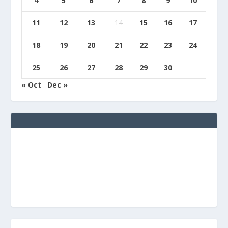
4
5
6
7
8
9
10
11
12
13
14
15
16
17
18
19
20
21
22
23
24
25
26
27
28
29
30
« Oct
Dec »