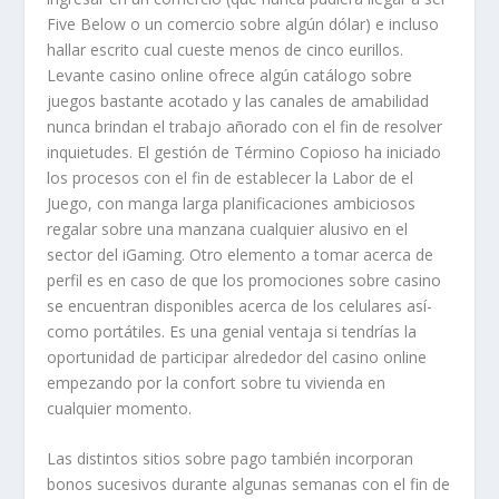
Five Below o un comercio sobre algún dólar) e incluso
hallar escrito cual cueste menos de cinco eurillos.
Levante casino online ofrece algún catálogo sobre
juegos bastante acotado y las canales de amabilidad
nunca brindan el trabajo añorado con el fin de resolver
inquietudes. El gestión de Término Copioso ha iniciado
los procesos con el fin de establecer la Labor de el
Juego, con manga larga planificaciones ambiciosos
regalar sobre una manzana cualquier alusivo en el
sector del iGaming. Otro elemento a tomar acerca de
perfil es en caso de que los promociones sobre casino
se encuentran disponibles acerca de los celulares así­
como portátiles. Es una genial ventaja si tendrí­as la
oportunidad de participar alrededor del casino online
empezando por la confort sobre tu vivienda en
cualquier momento.
Las distintos sitios sobre pago también incorporan
bonos sucesivos durante algunas semanas con el fin de