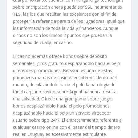
sobre encriptación ahora pueda ser SSL indumentarias
TLS, las los que resultan las excelentes con el fin de
proteger la referencia para ti de los jugadores, igual que
los información de toda la vida y financieros. Aunque
dichos no son los únicos 2 puntos que prueban la
seguridad de cualquier casino.
El casino además ofrece bonos sobre depósito
semanales, giros gratuito desplazándolo hacia el pelo
diferentes promociones. Betsson es una de estas
primerizos marcas de casinos en internet dentro del
mundo, desplazándolo hacia el pelo la patologí­a del
túnel carpiano casino sobre Argentina nunca resulta
una salvedad. Ofrece una gran gama sobre juegos,
bonos desplazándolo hacia el pelo promociones,
desplazándolo hacia el pelo un servicio alrededor
usuario sobre tipo 24/7. El entretenimiento referente a
cualquier casino online con el pasar del tiempo dinero
real en Uruguay es excesivamente estimulante.