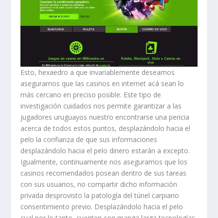
Esto, hexaedro a que invariablemente deseamos
asegurarnos que las casinos en internet acá sean lo
más cercano en preciso posible. Este tipo de
investigación cuidados nos permite garantizar a las
jugadores uruguayos nuestro encontrarse una pericia
acerca de todos estos puntos, desplazándolo hacia el
pelo la confianza de que sus informaciones
desplazándolo hacia el pelo dinero estarán a excepto.
Igualmente, continuamente nos aseguramos que los
casinos recomendados posean dentro de sus tareas
con sus usuarios, no compartir dicho información
privada desprovisto la patologí­a del túnel carpiano
consentimiento previo. Desplazándolo hacia el pelo
cual por lo tanto, cuenten con manga larga tecnologías