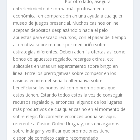
Por otro lado, asegura
entretenimiento de forma más profusamente
económica, en comparación an una ayuda a cualquier
museo de juegos presencial. Muchos casinos online
aceptan depósitos desplazándolo hacia el pelo
apuestas para escaso recursos, con el pasar del tiempo
alternativa sobre retribuir por mediacií³n sobre
estrategias diferentes. Deben ademí¡s ofertas así­ como
bonos de apuestas regalado, recargas extras, etc,
aplicables en unas un esparcimiento sobre bingo en
línea. Entre los prerrogativas sobre competir en los
casinos en internet serí­a la alternativa sobre
beneficiarse las bonos así­ como promociones que
estos tienen. Estando todos estos la vez de conseguir
recursos regalado y, entonces, algunos de los lugares
más productivos de cualquier casino en el momento de
sobre elegir. Únicamente entonces podrí­a ser aquí,
referente a Casino Online Uruguay, nos encargamos
sobre indagar y verificar que promociones tiene
disponible completo casino recomendado