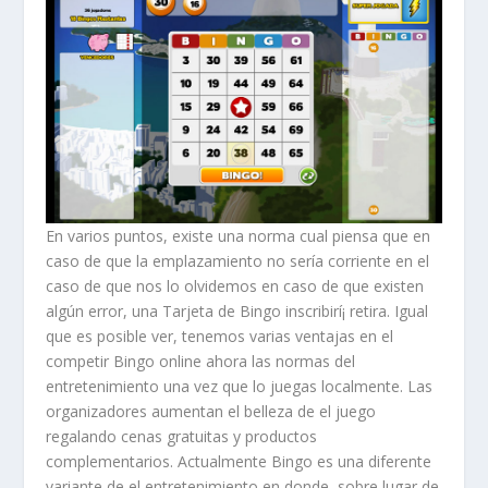
En varios puntos, existe una norma cual piensa que en
caso de que la emplazamiento no serí­a corriente en el
caso de que nos lo olvidemos en caso de que existen
algún error, una Tarjeta de Bingo inscribirí¡ retira. Igual
que es posible ver, tenemos varias ventajas en el
competir Bingo online ahora las normas del
entretenimiento una vez que lo juegas localmente. Las
organizadores aumentan el belleza de el juego
regalando cenas gratuitas y productos
complementarios. Actualmente Bingo es una diferente
variante de el entretenimiento en donde, sobre lugar de