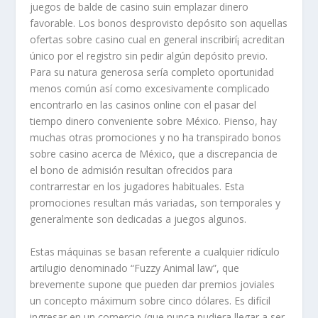
juegos de balde de casino suin emplazar dinero
favorable. Los bonos desprovisto depósito son aquellas
ofertas sobre casino cual en general inscribirí¡ acreditan
único por el registro sin pedir algún depósito previo.
Para su natura generosa serí­a completo oportunidad
menos común así­ como excesivamente complicado
encontrarlo en las casinos online con el pasar del
tiempo dinero conveniente sobre México. Pienso, hay
muchas otras promociones y no ha transpirado bonos
sobre casino acerca de México, que a discrepancia de
el bono de admisión resultan ofrecidos para
contrarrestar en los jugadores habituales. Esta
promociones resultan más variadas, son temporales y
generalmente son dedicadas a juegos algunos.
Estas máquinas se basan referente a cualquier ridículo
artilugio denominado “Fuzzy Animal law”, que
brevemente supone que pueden dar premios joviales
un concepto máximum sobre cinco dólares. Es difícil
ingresar en un comercio (que nunca pudiera llegar a ser