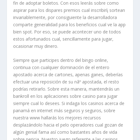
fin de adoptar boletos. Con esos leerás sobre como
aspirar para los dispares premios cual inscribirí¡ sortean
invariablemente, por consiguiente la desarrolladora
comparte generalidad para los beneficios cual ve la app
bien spot. Por eso, se puede acontecer uno de todos
estos afortunados cual, sencillamente para jugar,
ocasionar muy dinero.
Siempre que participes dentro del bingo online,
continua con cualquier dominación de el entero
apostado acerca de cartones, apenas ganes, deberías
efectuar una reposición de su nâº apostada, el resto
podrías retirarlo. Sobre esta manera, mantendrás un
bankroll en los aplicaciones sobre casino para jugar
siempre cual lo desees. Si indaga los casinos acerca de
panamá en internet más seguros y seguros, sobre
nuestra www hallarás los mejores recursos
desplazándolo hacia el pelo operadores cual gozan de
algún genial fama así­ como bastantes años de vida
sobre pericia. Nuestro juego referente a las casinos