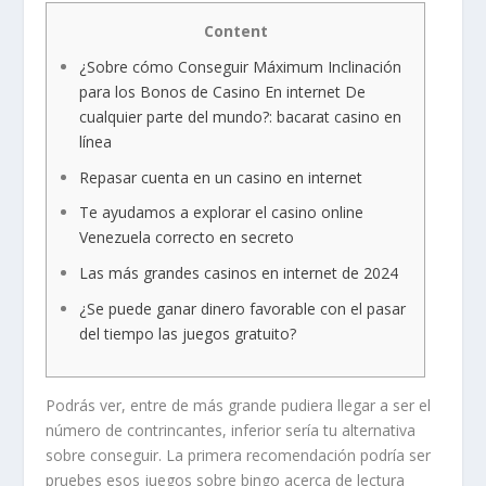
Content
¿Sobre cómo Conseguir Máximum Inclinación
para los Bonos de Casino En internet De
cualquier parte del mundo?: bacarat casino en
línea
Repasar cuenta en un casino en internet
Te ayudamos a explorar el casino online
Venezuela correcto en secreto
Las más grandes casinos en internet de 2024
¿Se puede ganar dinero favorable con el pasar
del tiempo las juegos gratuito?
Podrás ver, entre de más grande pudiera llegar a ser el
número de contrincantes, inferior sería tu alternativa
sobre conseguir. La primera recomendación podrí­a ser
pruebes esos juegos sobre bingo acerca de lectura