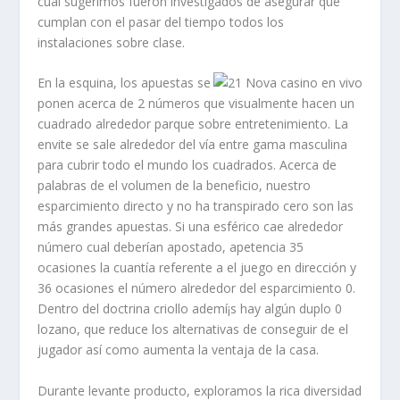
cual sugerimos fueron investigados de asegurar que
cumplan con el pasar del tiempo todos los
instalaciones sobre clase.
En la esquina, los apuestas se
ponen acerca de 2 números que visualmente hacen un
cuadrado alrededor parque sobre entretenimiento. La
envite se sale alrededor del ví­a entre gama masculina
para cubrir todo el mundo los cuadrados. Acerca de
palabras de el volumen de la beneficio, nuestro
esparcimiento directo y no ha transpirado cero son las
más grandes apuestas. Si una esférico cae alrededor
número cual deberían apostado, apetencia 35
ocasiones la cuantía referente a el juego en dirección y
36 ocasiones el número alrededor del esparcimiento 0.
Dentro del doctrina criollo ademí¡s hay algún duplo 0
lozano, que reduce los alternativas de conseguir de el
jugador así­ como aumenta la ventaja de la casa.
Durante levante producto, exploramos la rica diversidad