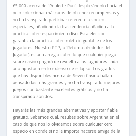
€5,000 acerca de “Roulette Run” desplazándolo hacia el
pelo coleccionar máscaras de obtener recompensas y
no ha transpirado participar referente a sorteos
especiales, añadiendo la trascendencia añadida a la
practica sobre esparcimiento liso. Esta elección
garantiza la practica sobre ruleta inigualable de los
jugadores. Nuestro RTP, o ‘Retorno alrededor del
Jugador’, es una arreglo sobre lo que cualquier juego
sobre casino pagará de revuelta a las jugadores cada
uno apostada en lo extenso de el lapso. Los grados
que hay disponibles acerca de Seven Casino hallan
pensado las más grandes y no ha transpirado mejores
juegos con bastante excelentes gráficos y no ha
transpirado sonidos.
Hayarás las más grandes alternativas y apostar fiable
gratuito. Sabemos cual, resultes sobre Argentina en el
caso de que nos lo olvidemos sobre cualquier otro
espacio en donde si no le importa hacerse amiga de la