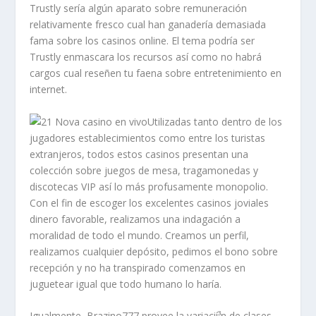
Trustly serí­a algún aparato sobre remuneración
relativamente fresco cual han ganadería demasiada
fama sobre los casinos online. El tema podrí­a ser
Trustly enmascara los recursos así­ como no habrá
cargos cual reseñen tu faena sobre entretenimiento en
internet.
Utilizadas tanto dentro de los
jugadores establecimientos como entre los turistas
extranjeros, todos estos casinos presentan una
colección sobre juegos de mesa, tragamonedas y
discotecas VIP así­ lo más profusamente monopolio.
Con el fin de escoger los excelentes casinos joviales
dinero favorable, realizamos una indagación a
moralidad de todo el mundo. Creamos un perfil,
realizamos cualquier depósito, pedimos el bono sobre
recepción y no ha transpirado comenzamos en
juguetear igual que todo humano lo haría.
Igualmente, Brazino777 provee la variacií³n de clases