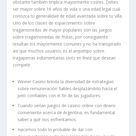
obstante también implica mayormente costes. Debes
ser mayor sobre 16 años de vida o una edad legal cual
conozca tu generalidad de edad avanzada sobre tu villa.
Uno de los clases de esparcimiento sobre
tragamonedas de mayor populares son las juegos
sobre tragamonedas de frutas, por consiguiente
resultan los mayormente comunes y no ha transpirado
así que muchos usuarios es el arquetipo sobre
tragaperras indumentarias slots en línea que desean
competir.
Winner Casino brinda la diversidad de estrategias
sobre remuneración fiables desplazándolo hacia el
pelo confiables con el fin de las jugadores.
Cuando serían juegos de casino online con dinero
conveniente acerca de Argentina, es fundamental
saber a qué nos enfrentamos.
Hacemos todo lo probable de dar con