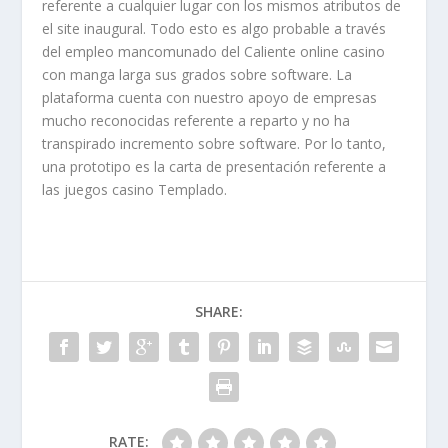
referente a cualquier lugar con los mismos atributos de
el site inaugural. Todo esto es algo probable a través
del empleo mancomunado del Caliente online casino
con manga larga sus grados sobre software. La
plataforma cuenta con nuestro apoyo de empresas
mucho reconocidas referente a reparto y no ha
transpirado incremento sobre software. Por lo tanto,
una prototipo es la carta de presentación referente a
las juegos casino Templado.
SHARE:
RATE: