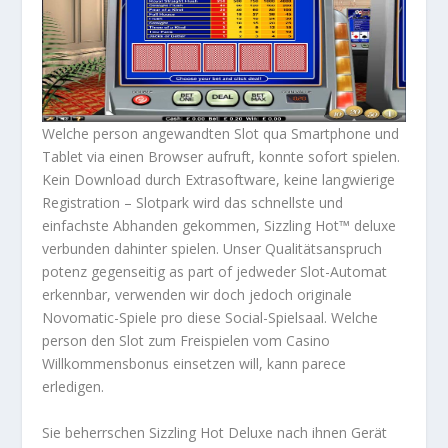
Welche person angewandten Slot qua Smartphone und
Tablet via einen Browser aufruft, konnte sofort spielen.
Kein Download durch Extrasoftware, keine langwierige
Registration – Slotpark wird das schnellste und
einfachste Abhanden gekommen, Sizzling Hot™ deluxe
verbunden dahinter spielen. Unser Qualitätsanspruch
potenz gegenseitig as part of jedweder Slot-Automat
erkennbar, verwenden wir doch jedoch originale
Novomatic-Spiele pro diese Social-Spielsaal. Welche
person den Slot zum Freispielen vom Casino
Willkommensbonus einsetzen will, kann parece
erledigen.
Sie beherrschen Sizzling Hot Deluxe nach ihnen Gerät