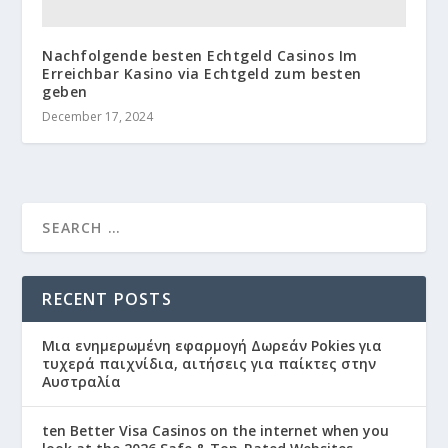
Nachfolgende besten Echtgeld Casinos Im
Erreichbar Kasino via Echtgeld zum besten
geben
December 17, 2024
RECENT POSTS
Μια ενημερωμένη εφαρμογή Δωρεάν Pokies για
τυχερά παιχνίδια, αιτήσεις για παίκτες στην
Αυστραλία
ten Better Visa Casinos on the internet when you