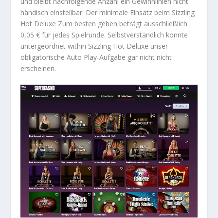
und bleibt nachfolgende Anzahl ein Gewinnlinien nicht
händisch einstellbar. Der minimale Einsatz beim Sizzling
Hot Deluxe Zum besten geben beträgt ausschließlich
0,05 € für jedes Spielrunde. Selbstverständlich konnte
untergeordnet within Sizzling Hot Deluxe unser
obligatorische Auto Play-Aufgabe gar nicht nicht
erscheinen.