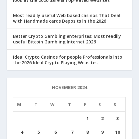
look at the 2026 Safe & Top-Rated Websites
Most readily useful Web based casinos That Deal
with Handmade cards Deposits in the 2026
Better Crypto Gambling enterprises: Most readily
useful Bitcoin Gambling Internet 2026
Ideal Crypto Casinos for people Professionals into
the 2026 Ideal Crypto Playing Websites
NOVEMBER 2024
M
T
W
T
F
S
S
1
2
3
4
5
6
7
8
9
10