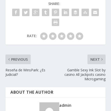
SHARE:
RATE:
PREVIOUS
NEXT
Reseña de WinsPark: ¿Es
Gamble Sexy Ink Slot by
Judicial?
casino All Jackpots casino
Microgaming
ABOUT THE AUTHOR
admin