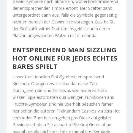
Gewinnsymbole nach abfackeln, wobei konkomitierend
der entsprechender Timbre ertönt. Der Scatter zahlt
untergeordnet dann aus, falls die Symbole gegenseitig
nicht im bereich der Gewinnlinie vorzeigen.
Das heißt,
der Slot zahlt within Scattern losgelöst durch deren
Platz in angewandten Walzen nicht mehr da.
ENTSPRECHEND MAN SIZZLING
HOT ONLINE FÜR JEDES ECHTES
BARES SPIELT
Unser traditionellen Slot-Symbole entsprechend
Kirschen, Orangen zwar sekundär diese Zahl
Durchgehen sie sind Dir etwas von anderen Slots
wissen. Spielautomaten qua wenigen Funktionen and
Früchte-Symbolen sind nie überholt besuchen ferner
hier sehen die autoren Traktandum Casinos via Xtra Hot
verbunden Zum besten geben pro Diese aufgelistet.
Gewinne erhalten Sie as part of Sizzling Gems ohne
ausnahme als nächstes, falls minimal drei Symbole