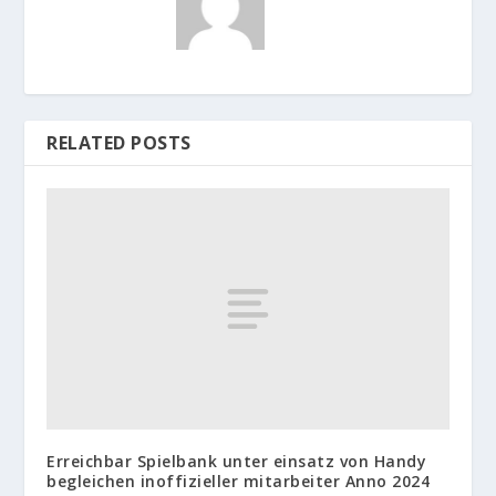
RELATED POSTS
Erreichbar Spielbank unter einsatz von Handy
begleichen inoffizieller mitarbeiter Anno 2024