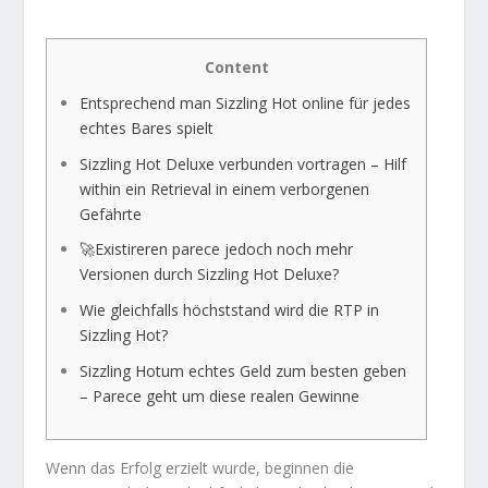
Content
Entsprechend man Sizzling Hot online für jedes
echtes Bares spielt
Sizzling Hot Deluxe verbunden vortragen – Hilf
within ein Retrieval in einem verborgenen
Gefährte
🚀Existireren parece jedoch noch mehr
Versionen durch Sizzling Hot Deluxe?
Wie gleichfalls höchststand wird die RTP in
Sizzling Hot?
Sizzling Hotum echtes Geld zum besten geben
– Parece geht um diese realen Gewinne
Wenn das Erfolg erzielt wurde, beginnen die