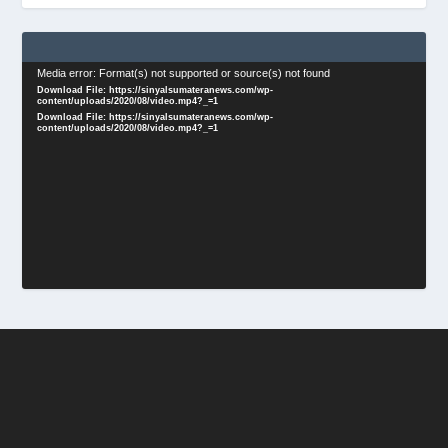
Video
Media error: Format(s) not supported or source(s) not found
Download File: https://sinyalsumateranews.com/wp-
Player
content/uploads/2020/08/video.mp4?_=1
Download File: https://sinyalsumateranews.com/wp-
content/uploads/2020/08/video.mp4?_=1