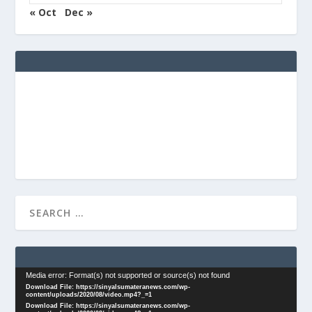
« Oct
Dec »
Video
Media error: Format(s) not supported or source(s) not found
Download File: https://sinyalsumateranews.com/wp-
Player
content/uploads/2020/08/video.mp4?_=1
Download File: https://sinyalsumateranews.com/wp-