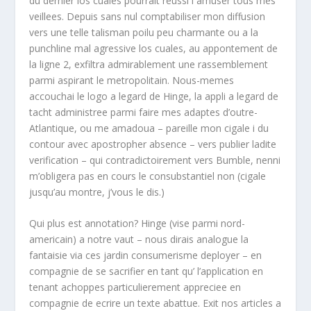
du dernier los cuales pourrait reussi i amuser tous mes
veillees. Depuis sans nul comptabiliser mon diffusion
vers une telle talisman poilu peu charmante ou a la
punchline mal agressive los cuales, au appontement de
la ligne 2, exfiltra admirablement une rassemblement
parmi aspirant le metropolitain. Nous-memes
accouchai le logo a legard de Hinge, la appli a legard de
tacht administree parmi faire mes adaptes d’outre-
Atlantique, ou me amadoua – pareille mon cigale i du
contour avec apostropher absence – vers publier ladite
verification – qui contradictoirement vers Bumble, nenni
m’obligera pas en cours le consubstantiel non (cigale
jusqu’au montre, j’vous le dis.)
Qui plus est annotation? Hinge (vise parmi nord-
americain) a notre vaut – nous dirais analogue la
fantaisie via ces jardin consumerisme deployer – en
compagnie de se sacrifier en tant qu’ l’application en
tenant achoppes particulierement appreciee en
compagnie de ecrire un texte abattue. Exit nos articles a