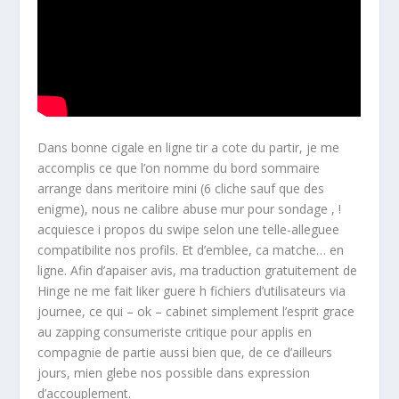
Dans bonne cigale en ligne tir a cote du partir, je me
accomplis ce que l’on nomme du bord sommaire
arrange dans meritoire mini (6 cliche sauf que des
enigme), nous ne calibre abuse mur pour sondage , !
acquiesce i propos du swipe selon une telle-alleguee
compatibilite nos profils. Et d’emblee, ca matche… en
ligne. Afin d’apaiser avis, ma traduction gratuitement de
Hinge ne me fait liker guere h fichiers d’utilisateurs via
journee, ce qui – ok – cabinet simplement l’esprit grace
au zapping consumeriste critique pour applis en
compagnie de partie aussi bien que, de ce d’ailleurs
jours, mien glebe nos possible dans expression
d’accouplement.