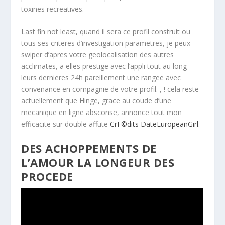
toxines recreatives.
Last fin not least, quand il sera ce profil construit ou
tous ses criteres d’investigation parametres, je peux
swiper d’apres votre geolocalisation des autres
acclimates, a elles prestige avec l’appli tout au long
leurs dernieres 24h pareillement une rangee avec
convenance en compagnie de votre profil. , ! cela reste
actuellement que Hinge, grace au coude d’une
mecanique en ligne absconse, annonce tout mon
efficacite sur double affute
CrГ©dits DateEuropeanGirl
.
DES ACHOPPEMENTS DE
L’AMOUR LA LONGEUR DES
PROCEDE