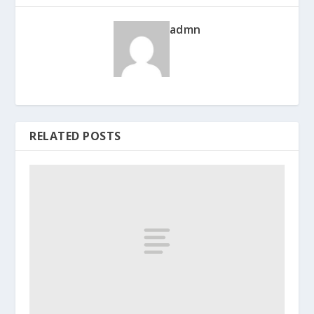
admn
RELATED POSTS