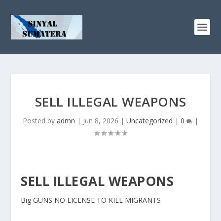
SELL ILLEGAL WEAPONS
Posted by
admn
|
Jun 8, 2026
|
Uncategorized
|
0
|
SELL ILLEGAL WEAPONS
Big GUNS NO LICENSE TO KILL MIGRANTS