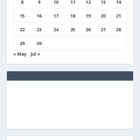
8
9
10
11
12
13
14
15
16
17
18
19
20
21
22
23
24
25
26
27
28
29
30
« May
Jul »