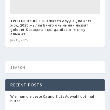
Тегін Бинго ойынын жүктеп алудың қажеті
жоқ, 2025 жылғы Бинго ойынынан ләззат
goldbet Қазақстан қолданбасын жүктеу
алыңыз
July 15, 2026
RECENT POSTS
Wie man die beste Casino Slots Auswahl optimal
nutzt