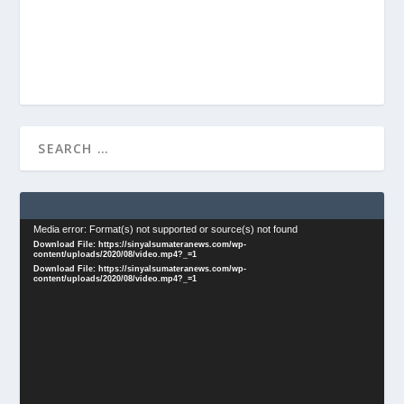
Video
Media error: Format(s) not supported or source(s) not found
Download File: https://sinyalsumateranews.com/wp-
Player
content/uploads/2020/08/video.mp4?_=1
Download File: https://sinyalsumateranews.com/wp-
content/uploads/2020/08/video.mp4?_=1