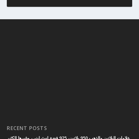
RECENT POSTS
علامات البلاتين والذهب 950 بلاتين، 925 فضة إسترليني، وغيرها الكثير