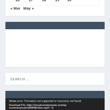
« Mar
May »
Video
Media error: Format(s) not supported or source(s) not found
Download File: https://sinyalsumateranews.com/wp-
Player
content/uploads/2020/08/video.mp4?_=1