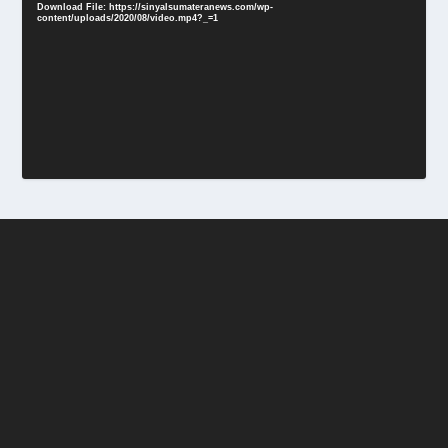
Download File: https://sinyalsumateranews.com/wp-
content/uploads/2020/08/video.mp4?_=1