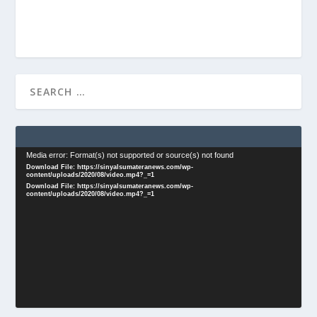
Video
Media error: Format(s) not supported or source(s) not found
Download File: https://sinyalsumateranews.com/wp-
Player
content/uploads/2020/08/video.mp4?_=1
Download File: https://sinyalsumateranews.com/wp-
content/uploads/2020/08/video.mp4?_=1