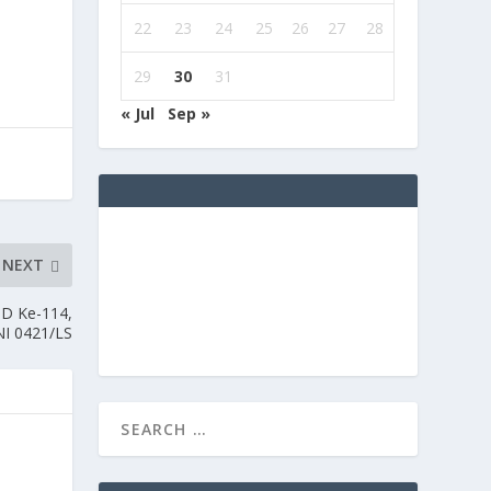
22
23
24
25
26
27
28
29
30
31
« Jul
Sep »
NEXT
D Ke-114,
NI 0421/LS