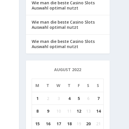
Wie man die beste Casino Slots
Auswahl optimal nutzt
Wie man die beste Casino Slots
Auswahl optimal nutzt
Wie man die beste Casino Slots
Auswahl optimal nutzt
AUGUST 2022
M
T
W
T
F
S
S
1
2
3
4
5
6
7
8
9
10
11
12
13
14
15
16
17
18
19
20
21