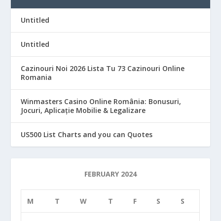
Untitled
Untitled
Cazinouri Noi 2026 Lista Tu 73 Cazinouri Online
Romania
Winmasters Casino Online România: Bonusuri,
Jocuri, Aplicație Mobilie & Legalizare
US500 List Charts and you can Quotes
FEBRUARY 2024
M
T
W
T
F
S
S