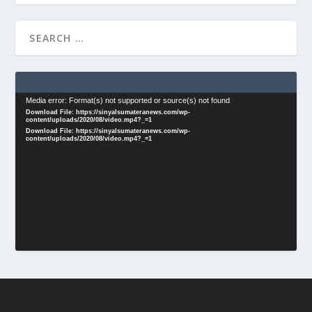
Video
Media error: Format(s) not supported or source(s) not found
Download File: https://sinyalsumateranews.com/wp-
Player
content/uploads/2020/08/video.mp4?_=1
Download File: https://sinyalsumateranews.com/wp-
content/uploads/2020/08/video.mp4?_=1