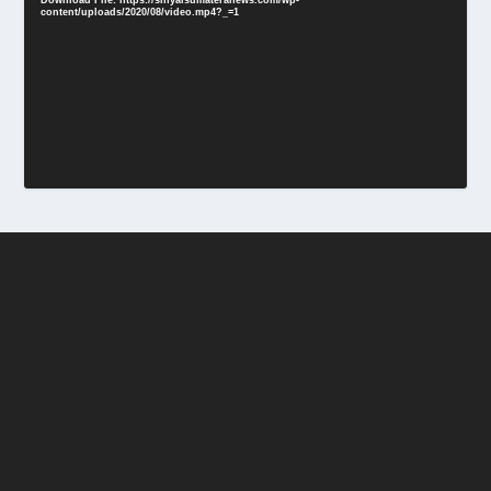
content/uploads/2020/08/video.mp4?_=1