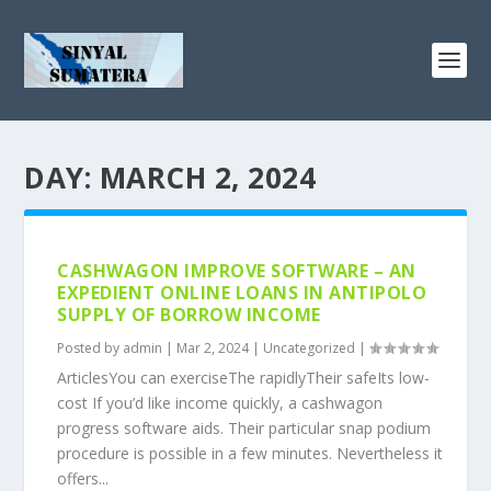
DAY:
MARCH 2, 2024
CASHWAGON IMPROVE SOFTWARE – AN
EXPEDIENT ONLINE LOANS IN ANTIPOLO
SUPPLY OF BORROW INCOME
Posted by
admin
|
Mar 2, 2024
|
Uncategorized
|
ArticlesYou can exerciseThe rapidlyTheir safeIts low-
cost If you’d like income quickly, a cashwagon
progress software aids. Their particular snap podium
procedure is possible in a few minutes. Nevertheless it
offers...