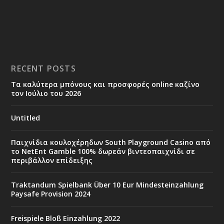
RECENT POSTS
Τα καλύτερα μπόνους και προσφορές online καζίνο
τον Ιούλιο του 2026
Untitled
Παιχνίδια κουλοχέρηδων South Playground Casino από
το NetEnt Gamble 100% δωρεάν βιντεοπαιχνίδι σε
περιβάλλον επίδειξης
Traktandum Spielbank Über 10 Eur Mindesteinzahlung
Paysafe Provision 2024
Freispiele Bloß Einzahlung 2022