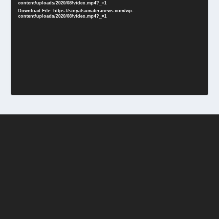
Player
content/uploads/2020/08/video.mp4?_=1
Download File: https://sinyalsumateranews.com/wp-
content/uploads/2020/08/video.mp4?_=1