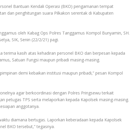
rsonel Bantuan Kendali Operasi (BKO) pengamanan tempat
n dan penghitungan suara Pilkakon serentak di Kabupaten
Tanggamus oleh Kabag Ops Polres Tanggamus Kompol Bunyamin, SH.
ya, SIK, Senin (22/2/21) pagi.
terima kasih atas kehadiran personel BKO dan berpesan kepada
amus, Satuan Fungsi maupun pribadi masing-masing.
pimpinan demi kebaikan institusi maupun pribadi,” pesan Kompol
nelnya agar berkoordinasi dengan Polres Pringsewu terkait
ngan petugas TPS serta melaporkan kepada Kapolsek masing-masing.
esiapan anggotanya.
waktu diamana bertugas. Laporkan keberadaan kepada Kapolsek
nel BKO tersebut,” tegasnya.