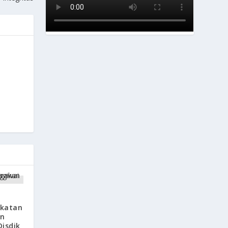
gkatan
on
isdik