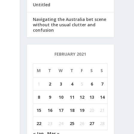
Untitled
Navigating the Australia bet scene
without the usual clutter and
confusion
FEBRUARY 2021
M
T
W
T
F
S
S
1
2
3
4
5
6
7
8
9
10
11
12
13
14
15
16
17
18
19
20
21
22
23
24
25
26
27
28
« Jan
Mar »