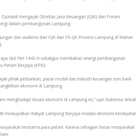
unaidi mengajak Otoritas Jasa Keuangan (OJK) dan Forum
sinergi dalam pembangunan Lampung.
jungan dan audiensi dari OJK dan FK-IJK Provinsi Lampung di Mahan
).
i raya Idul Fitri 1442 H sekaligus membahas sinergi pembangunan
tu Petani Berjaya (KPB).
ajak pihak perbankan, pasar modal dan industri keuangan non bank
bangkitkan ekonomi di Lampung.
lam menghadapi situasi ekonomi di Lampung ini,” ujar Gubernur Arinal
ndil mewujudkan Rakyat Lampung Berjaya melalui ekonomi kerakyatan
asyarakat terutama para petani. Karena sebagian besar masyarakat
tani.