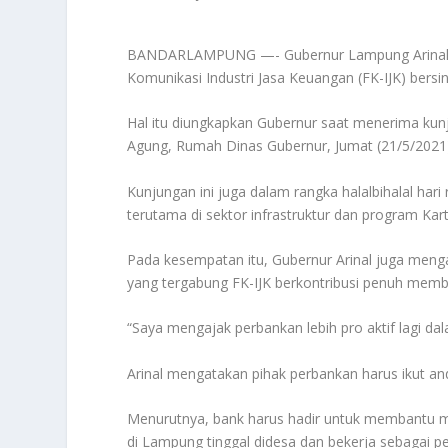
BANDARLAMPUNG —- Gubernur Lampung Arinal Dj
Komunikasi Industri Jasa Keuangan (FK-IJK) ber
Hal itu diungkapkan Gubernur saat menerima kun
Agung, Rumah Dinas Gubernur, Jumat (21/5/2021
Kunjungan ini juga dalam rangka halalbihalal har
terutama di sektor infrastruktur dan program Kar
Pada kesempatan itu, Gubernur Arinal juga meng
yang tergabung FK-IJK berkontribusi penuh mem
“Saya mengajak perbankan lebih pro aktif lagi da
Arinal mengatakan pihak perbankan harus ikut a
Menurutnya, bank harus hadir untuk membantu m
di Lampung tinggal didesa dan bekerja sebagai pe