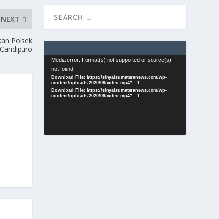
NEXT
kan Polsek
Candipuro
Video
Media error: Format(s) not supported or source(s)
not found
Player
Download File: https://sinyalsumateranews.com/wp-
content/uploads/2020/08/video.mp4?_=1
Download File: https://sinyalsumateranews.com/wp-
content/uploads/2020/08/video.mp4?_=1