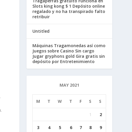
Tragaperras gratuito Funciona en
Slots king kong $ 1 Depósito online
regalado y no ha transpirado falto
retribuir
Untitled
Máquinas Tragamonedas así­ como
Juegos sobre Casino Sin cargo
Jugar gryphons gold Gira gratis sin
depósito por Entretenimiento
MAY 2021
.
M
T
W
T
F
S
S
.
1
2
3
4
5
6
7
8
9