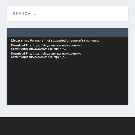
Video
Media error: Format(s) not supported or source(s) not found
Download File: https://sinyalsumateranews.com/wp-
Player
content/uploads/2020/08/video.mp4?_=1
Download File: https://sinyalsumateranews.com/wp-
content/uploads/2020/08/video.mp4?_=1