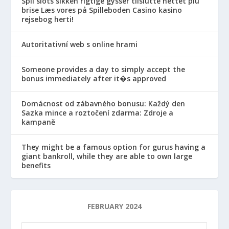
Spil slots sikken rigtige gysser tilslutte nettet plu
brise Læs vores på Spilleboden Casino kasino
rejsebog herti!
Autoritativní web s online hrami
Someone provides a day to simply accept the
bonus immediately after it�s approved
Domácnost od zábavného bonusu: Každý den
Sazka mince a roztočení zdarma: Zdroje a
kampaně
They might be a famous option for gurus having a
giant bankroll, while they are able to own large
benefits
FEBRUARY 2024