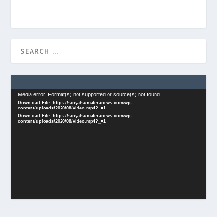
Video
Media error: Format(s) not supported or source(s) not found
Download File: https://sinyalsumateranews.com/wp-
Player
content/uploads/2020/08/video.mp4?_=1
Download File: https://sinyalsumateranews.com/wp-
content/uploads/2020/08/video.mp4?_=1