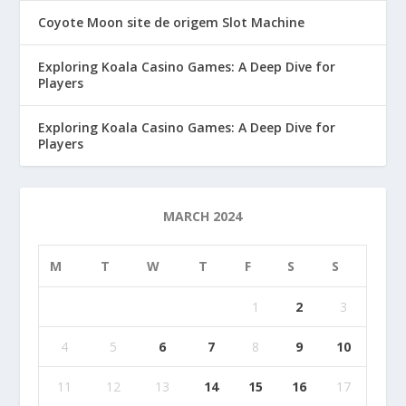
Coyote Moon site de origem Slot Machine
Exploring Koala Casino Games: A Deep Dive for
Players
Exploring Koala Casino Games: A Deep Dive for
Players
MARCH 2024
M
T
W
T
F
S
S
1
2
3
4
5
6
7
8
9
10
11
12
13
14
15
16
17