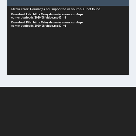
Video
Media error: Format(s) not supported or source(s) not found
Download File: https://sinyalsumateranews.com/wp-
Player
content/uploads/2020/08/video.mp4?_=1
Download File: https://sinyalsumateranews.com/wp-
content/uploads/2020/08/video.mp4?_=1